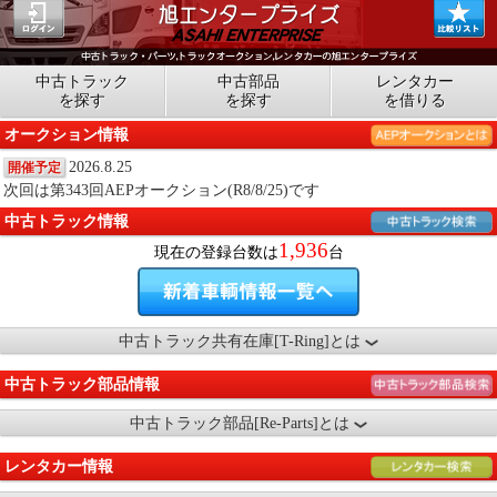
中古トラック
中古部品
レンタカー
を探す
を探す
を借りる
オークション情報
2026.8.25
開催予定
次回は第343回AEPオークション(R8/8/25)です
中古トラック情報
1,936
現在の登録台数は
台
中古トラック共有在庫[T-Ring]とは
中古トラック部品情報
中古トラック部品[Re-Parts]とは
レンタカー情報