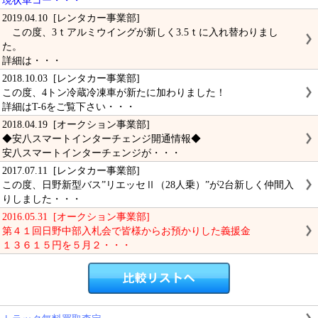
現状車コー・・・
2019.04.10 [レンタカー事業部]
この度、3ｔアルミウイングが新しく3.5ｔに入れ替わりまし
た。
詳細は・・・
2018.10.03 [レンタカー事業部]
この度、4トン冷蔵冷凍車が新たに加わりました！
詳細はT-6をご覧下さい・・・
2018.04.19 [オークション事業部]
◆安八スマートインターチェンジ開通情報◆
安八スマートインターチェンジが・・・
2017.07.11 [レンタカー事業部]
この度、日野新型バス”リエッセⅡ（28人乗）”が2台新しく仲間入
りしました・・・
2016.05.31 [オークション事業部]
第４１回日野中部入札会で皆様からお預かりした義援金
１３６１５円を５月２・・・