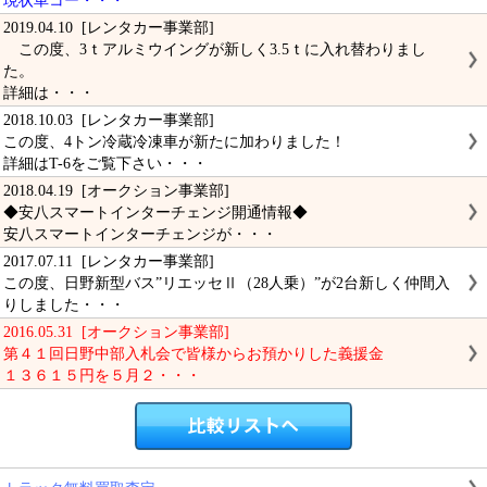
現状車コー・・・
2019.04.10 [レンタカー事業部]
この度、3ｔアルミウイングが新しく3.5ｔに入れ替わりまし
た。
詳細は・・・
2018.10.03 [レンタカー事業部]
この度、4トン冷蔵冷凍車が新たに加わりました！
詳細はT-6をご覧下さい・・・
2018.04.19 [オークション事業部]
◆安八スマートインターチェンジ開通情報◆
安八スマートインターチェンジが・・・
2017.07.11 [レンタカー事業部]
この度、日野新型バス”リエッセⅡ（28人乗）”が2台新しく仲間入
りしました・・・
2016.05.31 [オークション事業部]
第４１回日野中部入札会で皆様からお預かりした義援金
１３６１５円を５月２・・・