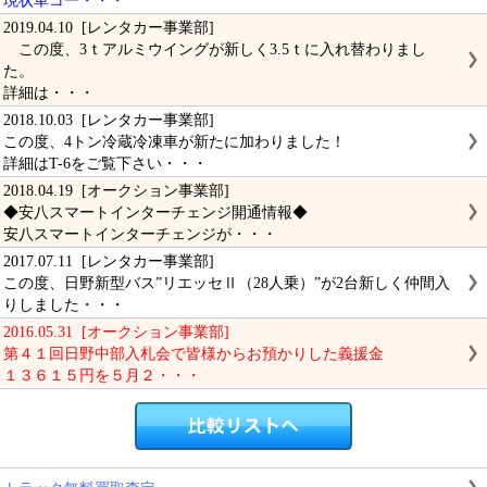
現状車コー・・・
2019.04.10 [レンタカー事業部]
この度、3ｔアルミウイングが新しく3.5ｔに入れ替わりまし
た。
詳細は・・・
2018.10.03 [レンタカー事業部]
この度、4トン冷蔵冷凍車が新たに加わりました！
詳細はT-6をご覧下さい・・・
2018.04.19 [オークション事業部]
◆安八スマートインターチェンジ開通情報◆
安八スマートインターチェンジが・・・
2017.07.11 [レンタカー事業部]
この度、日野新型バス”リエッセⅡ（28人乗）”が2台新しく仲間入
りしました・・・
2016.05.31 [オークション事業部]
第４１回日野中部入札会で皆様からお預かりした義援金
１３６１５円を５月２・・・