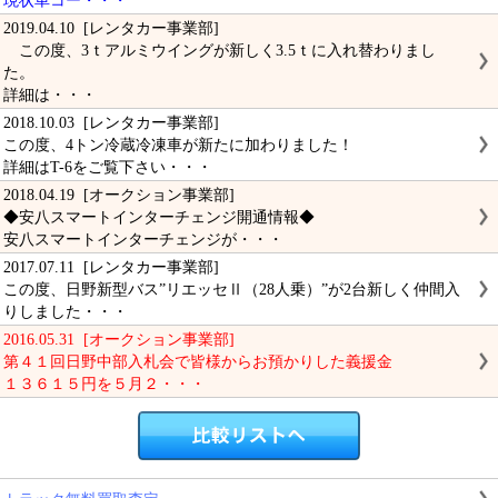
現状車コー・・・
2019.04.10 [レンタカー事業部]
この度、3ｔアルミウイングが新しく3.5ｔに入れ替わりまし
た。
詳細は・・・
2018.10.03 [レンタカー事業部]
この度、4トン冷蔵冷凍車が新たに加わりました！
詳細はT-6をご覧下さい・・・
2018.04.19 [オークション事業部]
◆安八スマートインターチェンジ開通情報◆
安八スマートインターチェンジが・・・
2017.07.11 [レンタカー事業部]
この度、日野新型バス”リエッセⅡ（28人乗）”が2台新しく仲間入
りしました・・・
2016.05.31 [オークション事業部]
第４１回日野中部入札会で皆様からお預かりした義援金
１３６１５円を５月２・・・