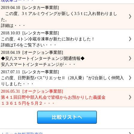
現状車コー・・・
2019.04.10 [レンタカー事業部]
この度、3ｔアルミウイングが新しく3.5ｔに入れ替わりまし
た。
詳細は・・・
2018.10.03 [レンタカー事業部]
この度、4トン冷蔵冷凍車が新たに加わりました！
詳細はT-6をご覧下さい・・・
2018.04.19 [オークション事業部]
◆安八スマートインターチェンジ開通情報◆
安八スマートインターチェンジが・・・
2017.07.11 [レンタカー事業部]
この度、日野新型バス”リエッセⅡ（28人乗）”が2台新しく仲間入
りしました・・・
2016.05.31 [オークション事業部]
第４１回日野中部入札会で皆様からお預かりした義援金
１３６１５円を５月２・・・