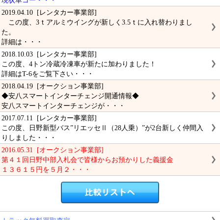
現状車コー・・・
2019.04.10 [レンタカー事業部]
この度、3ｔアルミウイングが新しく3.5ｔに入れ替わりまし
た。
詳細は・・・
2018.10.03 [レンタカー事業部]
この度、4トン冷蔵冷凍車が新たに加わりました！
詳細はT-6をご覧下さい・・・
2018.04.19 [オークション事業部]
◆安八スマートインターチェンジ開通情報◆
安八スマートインターチェンジが・・・
2017.07.11 [レンタカー事業部]
この度、日野新型バス”リエッセⅡ（28人乗）”が2台新しく仲間入
りしました・・・
2016.05.31 [オークション事業部]
第４１回日野中部入札会で皆様からお預かりした義援金
１３６１５円を５月２・・・