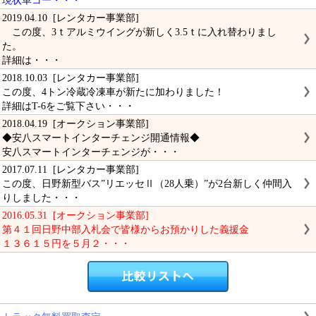
現状車コー・・・
2019.04.10 [レンタカー事業部]
この度、3ｔアルミウイングが新しく3.5ｔに入れ替わりまし
た。
詳細は・・・
2018.10.03 [レンタカー事業部]
この度、4トン冷蔵冷凍車が新たに加わりました！
詳細はT-6をご覧下さい・・・
2018.04.19 [オークション事業部]
◆安八スマートインターチェンジ開通情報◆
安八スマートインターチェンジが・・・
2017.07.11 [レンタカー事業部]
この度、日野新型バス”リエッセⅡ（28人乗）”が2台新しく仲間入
りしました・・・
2016.05.31 [オークション事業部]
第４１回日野中部入札会で皆様からお預かりした義援金
１３６１５円を５月２・・・