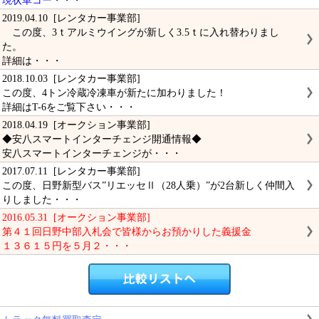
現状車コー・・・
2019.04.10 [レンタカー事業部]
この度、3ｔアルミウイングが新しく3.5ｔに入れ替わりまし
た。
詳細は・・・
2018.10.03 [レンタカー事業部]
この度、4トン冷蔵冷凍車が新たに加わりました！
詳細はT-6をご覧下さい・・・
2018.04.19 [オークション事業部]
◆安八スマートインターチェンジ開通情報◆
安八スマートインターチェンジが・・・
2017.07.11 [レンタカー事業部]
この度、日野新型バス”リエッセⅡ（28人乗）”が2台新しく仲間入
りしました・・・
2016.05.31 [オークション事業部]
第４１回日野中部入札会で皆様からお預かりした義援金
１３６１５円を５月２・・・