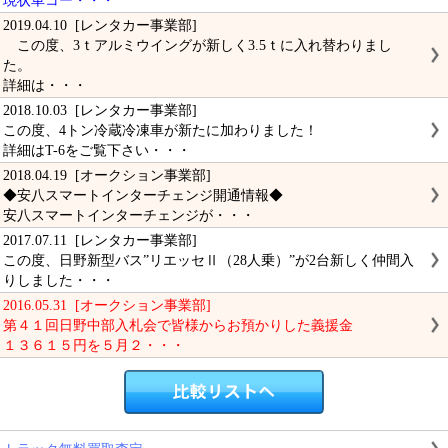
現状車コー・・・
2019.04.10 [レンタカー事業部]
この度、3ｔアルミウイングが新しく3.5ｔに入れ替わりまし
た。
詳細は・・・
2018.10.03 [レンタカー事業部]
この度、4トン冷蔵冷凍車が新たに加わりました！
詳細はT-6をご覧下さい・・・
2018.04.19 [オークション事業部]
◆安八スマートインターチェンジ開通情報◆
安八スマートインターチェンジが・・・
2017.07.11 [レンタカー事業部]
この度、日野新型バス”リエッセⅡ（28人乗）”が2台新しく仲間入
りしました・・・
2016.05.31 [オークション事業部]
第４１回日野中部入札会で皆様からお預かりした義援金
１３６１５円を５月２・・・