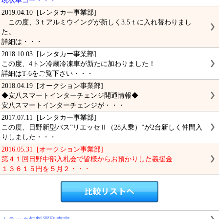
現状車コー・・・
2019.04.10 [レンタカー事業部]
この度、3ｔアルミウイングが新しく3.5ｔに入れ替わりまし
た。
詳細は・・・
2018.10.03 [レンタカー事業部]
この度、4トン冷蔵冷凍車が新たに加わりました！
詳細はT-6をご覧下さい・・・
2018.04.19 [オークション事業部]
◆安八スマートインターチェンジ開通情報◆
安八スマートインターチェンジが・・・
2017.07.11 [レンタカー事業部]
この度、日野新型バス”リエッセⅡ（28人乗）”が2台新しく仲間入
りしました・・・
2016.05.31 [オークション事業部]
第４１回日野中部入札会で皆様からお預かりした義援金
１３６１５円を５月２・・・