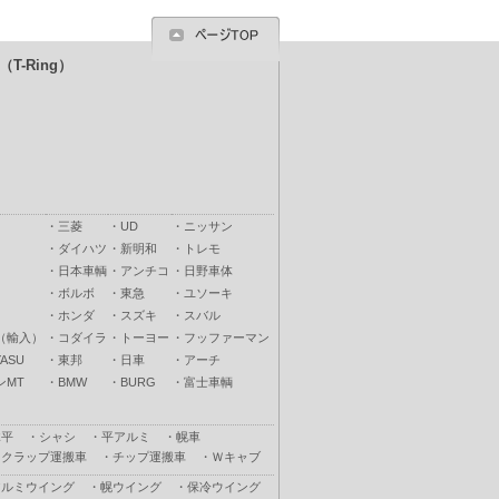
T-Ring）
・
三菱
・
UD
・
ニッサン
・
ダイハツ
・
新明和
・
トレモ
・
日本車輌
・
アンチコ
・
日野車体
・
ボルボ
・
東急
・
ユソーキ
・
ホンダ
・
スズキ
・
スバル
（輸入）
・
コダイラ
・
トーヨー
・
フッファーマン
ASU
・
東邦
・
日車
・
アーチ
ンMT
・
BMW
・
BURG
・
富士車輌
木平
・
シャシ
・
平アルミ
・
幌車
スクラップ運搬車
・
チップ運搬車
・
Ｗキャブ
アルミウイング
・
幌ウイング
・
保冷ウイング