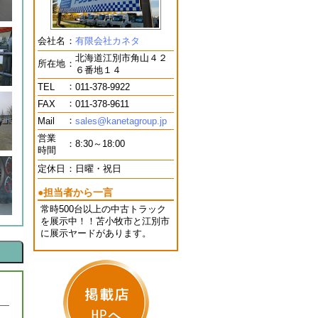
会社名
：
有限会社カネタ
北海道江別市角山４２
所在地
：
６番地１４
：
TEL
011-378-9922
：
FAX
011-378-9611
：
Mail
sales@kanetagroup.jp
営業
：
8:30～18:00
時間
定休日
：
日曜・祝日
●担当者から一言
常時500台以上の中古トラック
を展示中！！苫小牧市と江別市
に展示ヤードがあります。