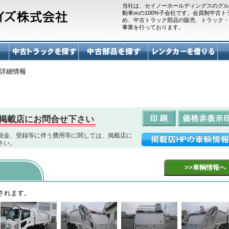
当社は、セイノーホールディングスのグル
動車㈱の100%子会社です。会員制中古
め、中古トラック部品の販売、トラック・
事業を行っております。
詳細情報
掲載店にお問合せ下さい
税金、登録等に伴う費用等に関しては、掲載店に
さい。
されます。