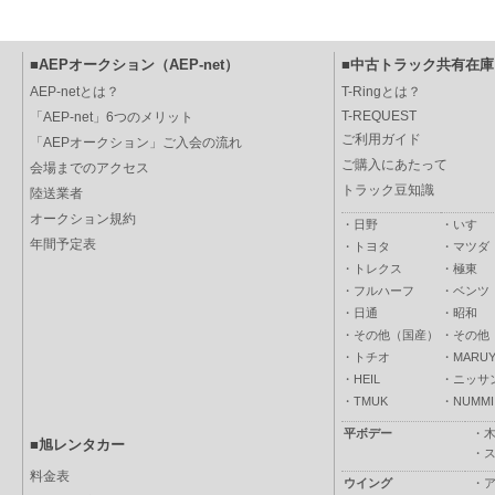
■AEPオークション（AEP-net）
■中古トラック共有在庫（
AEP-netとは？
T-Ringとは？
T-REQUEST
「AEP-net」6つのメリット
ご利用ガイド
「AEPオークション」ご入会の流れ
ご購入にあたって
会場までのアクセス
トラック豆知識
陸送業者
オークション規約
・
日野
・
いすゞ
年間予定表
・
トヨタ
・
マツダ
・
トレクス
・
極東
・
フルハーフ
・
ベンツ
・
日通
・
昭和
・
その他（国産）
・
その他
・
トチオ
・
MARUY
・
HEIL
・
ニッサ
・
TMUK
・
NUMMI
平ボデー
・
■旭レンタカー
・
料金表
ウイング
・