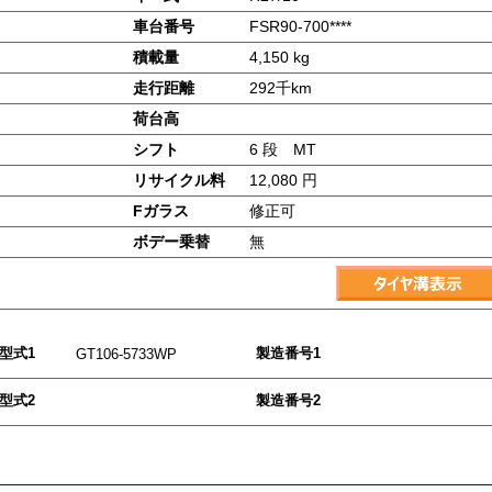
車台番号
FSR90-700****
積載量
4,150 kg
走行距離
292千km
荷台高
シフト
6 段 MT
リサイクル料
12,080 円
Fガラス
修正可
ボデー乗替
無
型式1
製造番号1
GT106-5733WP
型式2
製造番号2