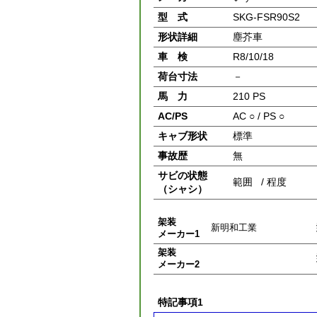
型 式
SKG-FSR90S2
形状詳細
塵芥車
車 検
R8/10/18
荷台寸法
－
馬 力
210 PS
AC/PS
AC ○ / PS ○
キャブ形状
標準
事故歴
無
サビの状態
範囲 / 程度
（シャシ）
架装
新明和工業
メーカー1
架装
メーカー2
特記事項1