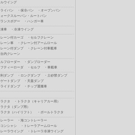
フルウイング
ドライバン
・
保冷バン
・
オープンバン
ウォークスルーバン・ルートバン
バランスボデー
・
ハンガー車
冷凍車
・
冷凍ウイング
クレーン付カーゴ
・
セルフクレーン
クレーン車
・
クレーン付アームロール
クレーン付ダンプ
・
クレーン付車載車
荷台内クレーン
セルフローダー
・
ダンプローダー
セフティーローダ
・
セルフ
・
車載車
砂利ダンプ
・
ロングダンプ
・
土砂禁ダンプ
Ｌゲートダンプ
・
天蓋ダンプ
スライドダンプ
・
チップ運搬車
トラクタ
・
トラクタ（キャリアカー用）
トラクタ（ダンプ用）
トラクタ（ハイリフト）
・
ポールトラクタ
トレーラー
・
海コントレーラー
海コンシャシ
・
トレーラアームロール
トレーラウイング
・
トレーラ冷凍ウイング