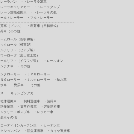
トレーラバン
・
トレーラ冷凍車
トレーラキャリアカー
・
トレーラダンプ
トレーラ重機運搬車
・
トレーラその他
ポールトレーラー
・
フルトレーラー
塵芥車（プレス）
・
塵芥車（回転板式）
塵芥車（その他）
アームロール（新明和製）
フックロール（極東製）
マルチリフト（ヒアブ製）
パワーローダ（富士重工製）
ロールリフト（イワフジ製）
・
ロールオン
コンテナ車
・
その他
タンクローリー
・
ＬＰＧローリー
ＣＮＧローリー
・
ミルクローリー
・
給水車
散水車
・
糞尿車
・
その他
バス
・
キャンピングカー
粉粒体運搬車
・
飼料運搬車
・
清掃車
道路作業車
・
高所作業車
・
穴掘建柱車
コンクリートポンプ車
・
レッカー車
特装車その他
アコーディオンカーテン車
・
カーテン車
アクションバン
・
活魚運搬車
・
タイヤ運搬車