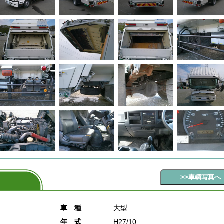
車 種
大型
年 式
H27/10