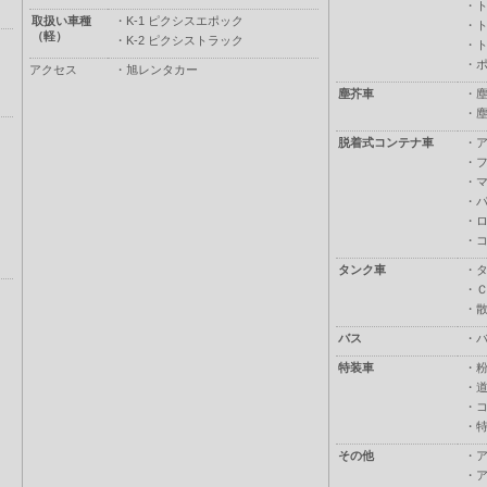
・
取扱い車種
・
K-1 ピクシスエポック
・
（軽）
・
K-2 ピクシストラック
・
・
アクセス
・
旭レンタカー
塵芥車
・
・
脱着式コンテナ車
・
・
・
・
・
・
タンク車
・
・
・
バス
・
特装車
・
・
・
・
その他
・
・