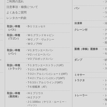
ご利用の流れ
・
注意事項・補償について
バン
・
よくあるご質問
・
・
レンタカー約款
冷凍車
・
取扱い車種
・
B-1 リエッセⅡ
（バス）
クレーン付
・
・
取扱い車種
・
W-1 グランドキャビン
・
（ワゴン）
・
W-2 ノア・ヴォクシー
・
・
W-3 ノアHV
重機（車輌）運搬車
・
取扱い車種
・
V-1 タウンエースバン
・
（バン）
・
V-2 ハイエースバン
・
V-3 プロボックスバン
ダンプ
・
ー
・
取扱い車種
・
T-1 タウンエーストラック(AT)
・
（トラック）
・
T-2 2ｔ木平(MT)
・
T-3 2ｔアルミバン(ショート)(MT)
ミキサー
・
T-4 2ｔアルミバン(ロング)(MT)
トラクタ
・
・
T-5 3.5ｔアルミウイング(MT)
・
・
T-6 積載車（AT）
・
取扱い車種
・
H-1 プリウス
トレーラー
・
（乗用車）
・
H-2 アクア
・
・
J-1 1000cc（ヤリス・ルーミー・
・
パッソ）