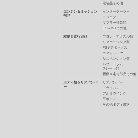
・
電装品その他
エンジン＆ミッション
・
インタークーラー
部品
・
ラジエター
・
マフラー排気類
・
E/G&M/Tその他
駆動＆走行部品
・
フロントアクスル類
・
リアホーシング類
・
PSギアボックス
・
エアドライヤー
・
サスペンション類
・
ハブ・ドラム・
ブレーキ類
・
駆動＆走行部品その他
ボディ類＆リアバンパ
・
リアバンパー
ー
・
ドライバン
・
アルミウイング
・
平ボディ
・
その他ボディ形状