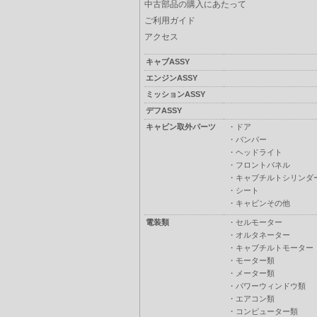
中古部品の購入にあたって
ご利用ガイド
アクセス
キャブASSY
エンジンASSY
ミッションASSY
デフASSY
キャビン取外パーツ
・
ドア
・
バンパー
・
ヘッドライト
・
フロントパネル
・
キャブチルトシリンダ
・
シート
・
キャビンその他
電装類
・
セルモーター
・
オルタネーター
・
キャブチルトモーター
・
モーター類
・
メーター類
・
パワーウィンドウ類
・
エアコン類
・
コンピューター類