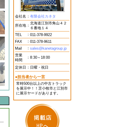
会社名
：
有限会社カネタ
北海道江別市角山４２
所在地
：
６番地１４
：
TEL
011-378-9922
：
FAX
011-378-9611
：
Mail
sales@kanetagroup.jp
営業
：
8:30～18:00
時間
定休日
：
日曜・祝日
●担当者から一言
常時500台以上の中古トラック
を展示中！！苫小牧市と江別市
に展示ヤードがあります。