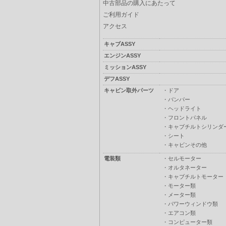
中古部品の購入にあたって
ご利用ガイド
アクセス
キャブASSY
エンジンASSY
ミッションASSY
デフASSY
キャビン取外パーツ
・
ドア
・
バンパー
・
ヘッドライト
・
フロントパネル
・
キャブチルトシリンダ
・
シート
・
キャビンその他
電装類
・
セルモーター
・
オルタネーター
・
キャブチルトモーター
・
モーター類
・
メーター類
・
パワーウィンドウ類
・
エアコン類
・
コンピューター類