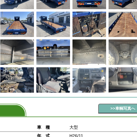
車 種
大型
年 式
H26/11