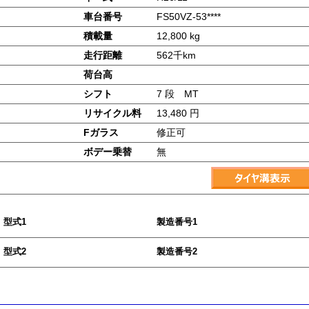
車台番号
FS50VZ-53****
積載量
12,800 kg
走行距離
562千km
荷台高
シフト
7 段 MT
リサイクル料
13,480 円
Fガラス
修正可
ボデー乗替
無
型式1
製造番号1
型式2
製造番号2