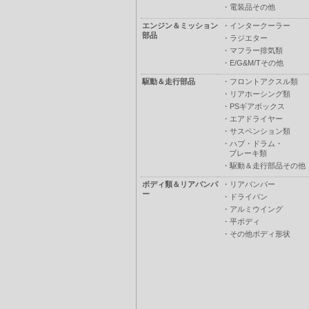
・
電装品その他
エンジン＆ミッション
・
インタークーラー
部品
・
ラジエター
・
マフラー排気類
・
E/G&M/Tその他
駆動＆走行部品
・
フロントアクスル類
・
リアホーシング類
・
PSギアボックス
・
エアドライヤー
・
サスペンション類
・
ハブ・ドラム・
ブレーキ類
・
駆動＆走行部品その他
ボディ類＆リアバンパ
・
リアバンパー
ー
・
ドライバン
・
アルミウイング
・
平ボディ
・
その他ボディ形状