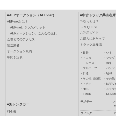
■AEPオークション（AEP-net）
■中古トラック共有在庫（
AEP-netとは？
T-Ringとは？
T-REQUEST
「AEP-net」6つのメリット
ご利用ガイド
「AEPオークション」ご入会の流れ
ご購入にあたって
会場までのアクセス
トラック豆知識
陸送業者
オークション規約
・
日野
・
いすゞ
年間予定表
・
トヨタ
・
マツダ
・
トレクス
・
極東
・
フルハーフ
・
ベンツ
・
日通
・
昭和
・
その他（国産）
・
その他
・
トチオ
・
MARUY
・
HEIL
・
ニッサ
・
TMUK
・
NUMMI
平ボデー
・
■旭レンタカー
・
料金表
ウイング
・