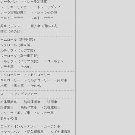
トレーラバン
・
トレーラ冷凍車
トレーラキャリアカー
・
トレーラダンプ
トレーラ重機運搬車
・
トレーラその他
ポールトレーラー
・
フルトレーラー
塵芥車（プレス）
・
塵芥車（回転板式）
塵芥車（その他）
アームロール（新明和製）
フックロール（極東製）
マルチリフト（ヒアブ製）
パワーローダ（富士重工製）
ロールリフト（イワフジ製）
・
ロールオン
コンテナ車
・
その他
タンクローリー
・
ＬＰＧローリー
ＣＮＧローリー
・
ミルクローリー
・
給水車
散水車
・
糞尿車
・
その他
バス
・
キャンピングカー
粉粒体運搬車
・
飼料運搬車
・
清掃車
道路作業車
・
高所作業車
・
穴掘建柱車
コンクリートポンプ車
・
レッカー車
特装車その他
アコーディオンカーテン車
・
カーテン車
アクションバン
・
活魚運搬車
・
タイヤ運搬車