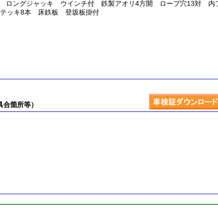
 ロングジャッキ ウインチ付 鉄製アオリ4方開 ロープ穴13対 内
ステッキ8本 床鉄板 登坂板掛付
具合箇所等）