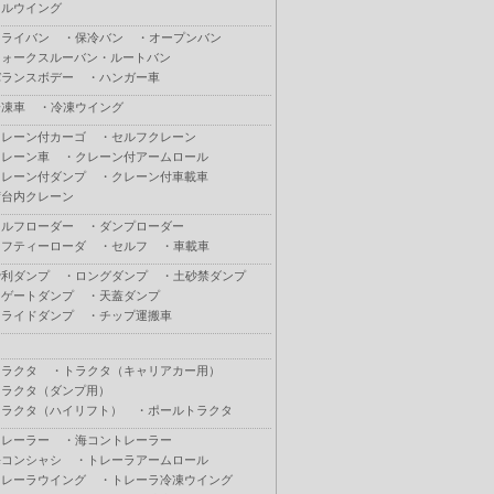
フルウイング
ドライバン
・
保冷バン
・
オープンバン
ウォークスルーバン・ルートバン
バランスボデー
・
ハンガー車
冷凍車
・
冷凍ウイング
クレーン付カーゴ
・
セルフクレーン
クレーン車
・
クレーン付アームロール
クレーン付ダンプ
・
クレーン付車載車
荷台内クレーン
セルフローダー
・
ダンプローダー
セフティーローダ
・
セルフ
・
車載車
砂利ダンプ
・
ロングダンプ
・
土砂禁ダンプ
Ｌゲートダンプ
・
天蓋ダンプ
スライドダンプ
・
チップ運搬車
トラクタ
・
トラクタ（キャリアカー用）
トラクタ（ダンプ用）
トラクタ（ハイリフト）
・
ポールトラクタ
トレーラー
・
海コントレーラー
海コンシャシ
・
トレーラアームロール
トレーラウイング
・
トレーラ冷凍ウイング