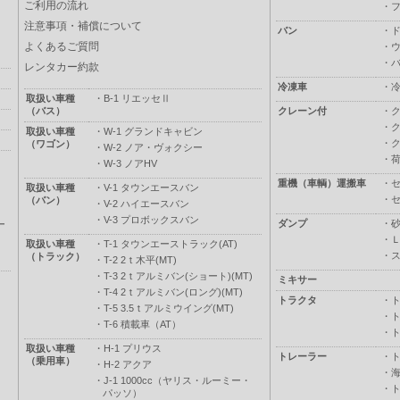
ご利用の流れ
・
注意事項・補償について
バン
・
よくあるご質問
・
・
レンタカー約款
冷凍車
・
取扱い車種
・
B-1 リエッセⅡ
（バス）
クレーン付
・
・
取扱い車種
・
W-1 グランドキャビン
・
（ワゴン）
・
W-2 ノア・ヴォクシー
・
・
W-3 ノアHV
重機（車輌）運搬車
・
取扱い車種
・
V-1 タウンエースバン
・
（バン）
・
V-2 ハイエースバン
・
V-3 プロボックスバン
ダンプ
・
ー
・
取扱い車種
・
T-1 タウンエーストラック(AT)
・
（トラック）
・
T-2 2ｔ木平(MT)
・
T-3 2ｔアルミバン(ショート)(MT)
ミキサー
・
T-4 2ｔアルミバン(ロング)(MT)
トラクタ
・
・
T-5 3.5ｔアルミウイング(MT)
・
・
T-6 積載車（AT）
・
取扱い車種
・
H-1 プリウス
トレーラー
・
（乗用車）
・
H-2 アクア
・
・
J-1 1000cc（ヤリス・ルーミー・
・
パッソ）