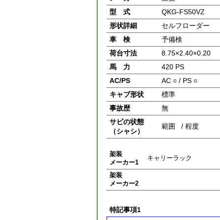
型 式
QKG-FS50VZ
形状詳細
セルフローダー
車 検
予備検
荷台寸法
8.75×2.40×0.20
馬 力
420 PS
AC/PS
AC ○ / PS ○
キャブ形状
標準
事故歴
無
サビの状態
範囲 / 程度
（シャシ）
架装
キャリーラック
メーカー1
架装
メーカー2
特記事項1