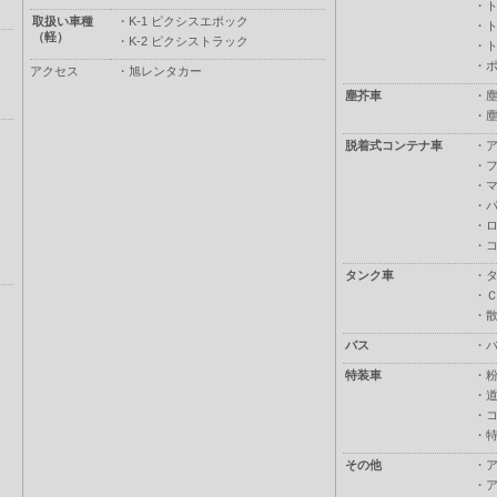
・
取扱い車種
・
K-1 ピクシスエポック
・
（軽）
・
K-2 ピクシストラック
・
・
アクセス
・
旭レンタカー
塵芥車
・
・
脱着式コンテナ車
・
・
・
・
・
・
タンク車
・
・
・
バス
・
特装車
・
・
・
・
その他
・
・