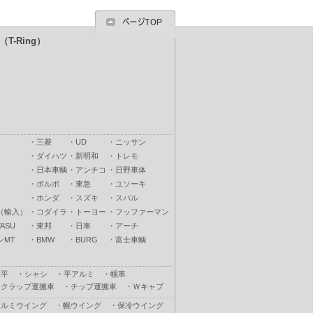
T-Ring）
・
三菱
・
UD
・
ニッサン
・
ダイハツ
・
新明和
・
トレモ
・
日本車輌
・
アンチコ
・
日野車体
・
ボルボ
・
東急
・
ユソーキ
・
ホンダ
・
スズキ
・
スバル
（輸入）
・
コダイラ
・
トーヨー
・
フッファーマン
ASU
・
東邦
・
日車
・
アーチ
ンMT
・
BMW
・
BURG
・
富士車輌
木平
・
シャシ
・
平アルミ
・
幌車
スクラップ運搬車
・
チップ運搬車
・
Ｗキャブ
アルミウイング
・
幌ウイング
・
保冷ウイング