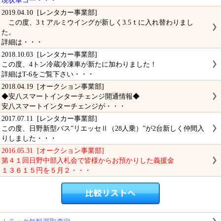
現状車コー・・・
2019.04.10 [レンタカー事業部]
この度、3ｔアルミウイングが新しく3.5ｔに入れ替わりまし
た。
詳細は・・・
2018.10.03 [レンタカー事業部]
この度、4トン冷蔵冷凍車が新たに加わりました！
詳細はT-6をご覧下さい・・・
2018.04.19 [オークション事業部]
◆安八スマートインターチェンジ開通情報◆
安八スマートインターチェンジが・・・
2017.07.11 [レンタカー事業部]
この度、日野新型バス”リエッセⅡ（28人乗）”が2台新しく仲間入
りしました・・・
2016.05.31 [オークション事業部]
第４１回日野中部入札会で皆様からお預かりした義援金
１３６１５円を５月２・・・