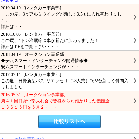
現状車コー・・・
2019.04.10 [レンタカー事業部]
この度、3ｔアルミウイングが新しく3.5ｔに入れ替わりまし
た。
詳細は・・・
2018.10.03 [レンタカー事業部]
この度、4トン冷蔵冷凍車が新たに加わりました！
詳細はT-6をご覧下さい・・・
2018.04.19 [オークション事業部]
◆安八スマートインターチェンジ開通情報◆
安八スマートインターチェンジが・・・
2017.07.11 [レンタカー事業部]
この度、日野新型バス”リエッセⅡ（28人乗）”が2台新しく仲間入
りしました・・・
2016.05.31 [オークション事業部]
第４１回日野中部入札会で皆様からお預かりした義援金
１３６１５円を５月２・・・