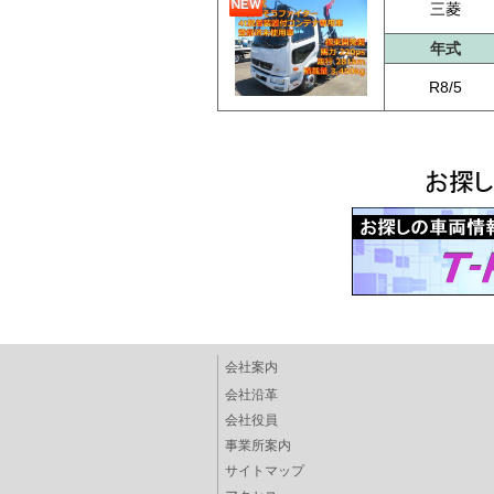
三菱
年式
R8/5
会社案内
会社沿革
会社役員
事業所案内
サイトマップ