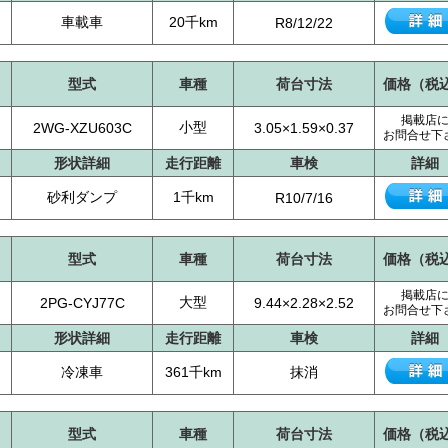
車載車
20千km
R8/12/22
型式
車種
荷台寸法
価格（税
掲載店
小型
2WG-XZU603C
3.05×1.59×0.37
お問合せ下
形状詳細
走行距離
車検
詳細
砂利ダンプ
1千km
R10/7/16
型式
車種
荷台寸法
価格（税
掲載店
大型
2PG-CYJ77C
9.44×2.28×2.52
お問合せ下
形状詳細
走行距離
車検
詳細
冷凍車
361千km
抹消
型式
車種
荷台寸法
価格（税