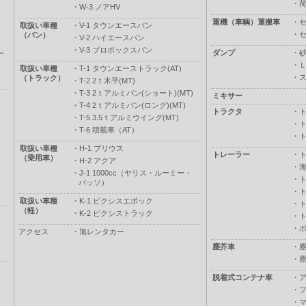
・
・
W-3 ノアHV
重機（車輌）運搬車
・
取扱い車種
・
V-1 タウンエースバン
・
（バン）
・
V-2 ハイエースバン
・
V-3 プロボックスバン
ダンプ
・
ー
・
取扱い車種
・
T-1 タウンエーストラック(AT)
・
（トラック）
・
T-2 2ｔ木平(MT)
・
T-3 2ｔアルミバン(ショート)(MT)
ミキサー
・
T-4 2ｔアルミバン(ロング)(MT)
トラクタ
・
・
T-5 3.5ｔアルミウイング(MT)
・
・
T-6 積載車（AT）
・
取扱い車種
・
H-1 プリウス
トレーラー
・
（乗用車）
・
H-2 アクア
・
・
J-1 1000cc（ヤリス・ルーミー・
・
パッソ）
・
取扱い車種
・
K-1 ピクシスエポック
・
（軽）
・
K-2 ピクシストラック
・
・
アクセス
・
旭レンタカー
塵芥車
・
・
脱着式コンテナ車
・
・
・