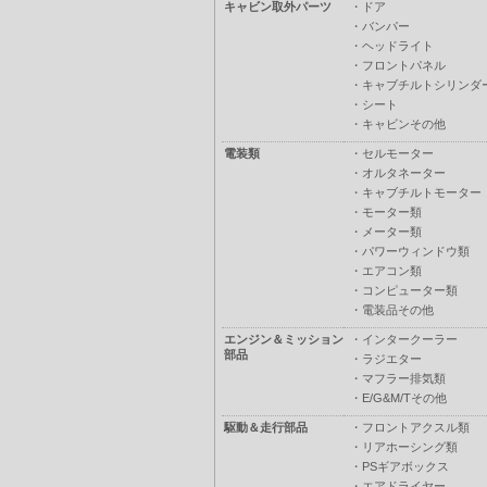
キャビン取外パーツ
・
ドア
・
バンパー
・
ヘッドライト
・
フロントパネル
・
キャブチルトシリンダ
・
シート
・
キャビンその他
電装類
・
セルモーター
・
オルタネーター
・
キャブチルトモーター
・
モーター類
・
メーター類
・
パワーウィンドウ類
・
エアコン類
・
コンピューター類
・
電装品その他
エンジン＆ミッション
・
インタークーラー
部品
・
ラジエター
・
マフラー排気類
・
E/G&M/Tその他
駆動＆走行部品
・
フロントアクスル類
・
リアホーシング類
・
PSギアボックス
・
エアドライヤー