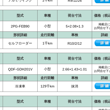
アルミウイング
2千km
R9/11/26
型式
車種
荷台寸法
価格（税
掲載店
小型
2PG-FEB90
5×2.08×1.3
お問合せ下
形状詳細
走行距離
車検
詳細
セルフローダー
1千km
R10/2/12
型式
車種
荷台寸法
価格（税
掲載店
小型
QDF-GDH201V
2.66×1.43×1.01
お問合せ下
形状詳細
走行距離
車検
詳細
冷凍車
129千km
抹消
型式
車種
荷台寸法
価格（税