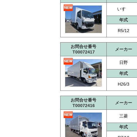
いすゞ
年式
R5/12
お問合せ番号
メーカー
T00072417
日野
年式
H26/3
お問合せ番号
メーカー
T00072416
三菱
年式