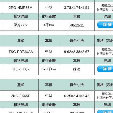
掲載店
小型
2RG-NMR88M
3.78×1.74×1.91
お問合せ下
形状詳細
走行距離
車検
詳細
保冷バン
4千km
R8/12/11
型式
車種
荷台寸法
価格（税
掲載店
中型
TKG-FD7JUAA
9.62×2.38×2.67
お問合せ下
形状詳細
走行距離
車検
詳細
ドライバン
378千km
抹消
型式
車種
荷台寸法
価格（税
掲載店
中型
2KG-FK65F
6.25×2.41×2.42
お問合せ下
形状詳細
走行距離
車検
詳細