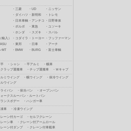
・
三菱
・
UD
・
ニッサン
・
ダイハツ
・
新明和
・
トレモ
・
日本車輌
・
アンチコ
・
日野車体
・
ボルボ
・
東急
・
ユソーキ
・
ホンダ
・
スズキ
・
スバル
（輸入）
・
コダイラ
・
トーヨー
・
フッファーマン
ASU
・
東邦
・
日車
・
アーチ
ンMT
・
BMW
・
BURG
・
富士車輌
木平
・
シャシ
・
平アルミ
・
幌車
スクラップ運搬車
・
チップ運搬車
・
Ｗキャブ
アルミウイング
・
幌ウイング
・
保冷ウイング
フルウイング
ドライバン
・
保冷バン
・
オープンバン
ウォークスルーバン・ルートバン
バランスボデー
・
ハンガー車
冷凍車
・
冷凍ウイング
クレーン付カーゴ
・
セルフクレーン
クレーン車
・
クレーン付アームロール
クレーン付ダンプ
・
クレーン付車載車