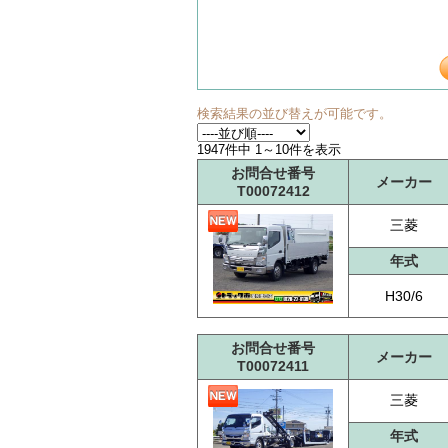
検索結果の並び替えが可能です。
1947件中 1～10件を表示
お問合せ番号
メーカー
T00072412
三菱
年式
H30/6
お問合せ番号
メーカー
T00072411
三菱
年式