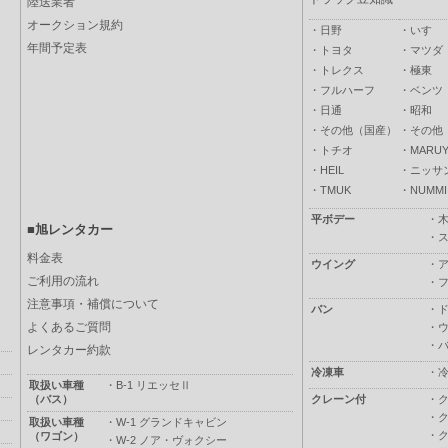
陸送業者
オークション規約
・
日野
・
いすゞ
年間予定表
・
トヨタ
・
マツダ
・
トレクス
・
極東
・
フルハーフ
・
ベンツ
・
日通
・
昭和
・
その他（国産）
・
その他
・
トチオ
・
MARUY
・
HEIL
・
ニッサ
・
TMUK
・
NUMMI
平ボデー
・
■旭レンタカー
・
料金表
ウイング
・
ご利用の流れ
・
注意事項・補償について
バン
・
よくあるご質問
・
・
レンタカー約款
冷凍車
・
取扱い車種
・
B-1 リエッセⅡ
（バス）
クレーン付
・
・
取扱い車種
・
W-1 グランドキャビン
・
（ワゴン）
・
W-2 ノア・ヴォクシー