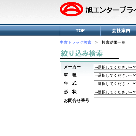
中古トラック検索
> 検索結果一覧
メーカー
車 種
年 式
形 状
お問合せ番号