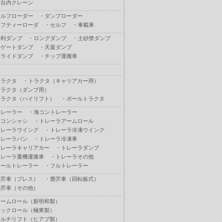
荷台内クレーン
セルフローダー
・
ダンプローダー
セフティーローダ
・
セルフ
・
車載車
砂利ダンプ
・
ロングダンプ
・
土砂禁ダンプ
Ｌゲートダンプ
・
天蓋ダンプ
スライドダンプ
・
チップ運搬車
トラクタ
・
トラクタ（キャリアカー用）
トラクタ（ダンプ用）
トラクタ（ハイリフト）
・
ポールトラクタ
トレーラー
・
海コントレーラー
海コンシャシ
・
トレーラアームロール
トレーラウイング
・
トレーラ冷凍ウイング
トレーラバン
・
トレーラ冷凍車
トレーラキャリアカー
・
トレーラダンプ
トレーラ重機運搬車
・
トレーラその他
ポールトレーラー
・
フルトレーラー
塵芥車（プレス）
・
塵芥車（回転板式）
塵芥車（その他）
アームロール（新明和製）
フックロール（極東製）
マルチリフト（ヒアブ製）