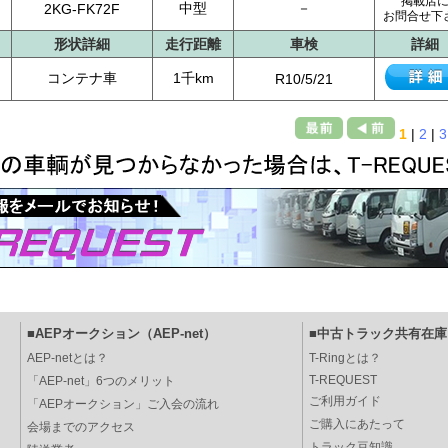
掲載店
中型
－
2KG-FK72F
お問合せ下
形状詳細
走行距離
車検
詳細
コンテナ車
1千km
R10/5/21
1
|
2
|
3
■AEPオークション（AEP-net）
■中古トラック共有在庫（
AEP-netとは？
T-Ringとは？
T-REQUEST
「AEP-net」6つのメリット
ご利用ガイド
「AEPオークション」ご入会の流れ
ご購入にあたって
会場までのアクセス
トラック豆知識