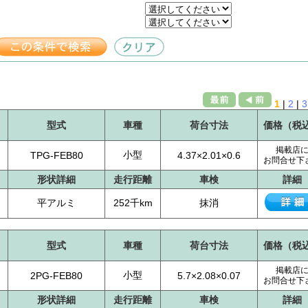
1
|
2
|
3
型式
車種
荷台寸法
価格（税
掲載店
小型
TPG-FEB80
4.37×2.01×0.6
お問合せ下
形状詳細
走行距離
車検
詳細
平アルミ
252千km
抹消
型式
車種
荷台寸法
価格（税
掲載店
小型
2PG-FEB80
5.7×2.08×0.07
お問合せ下
形状詳細
走行距離
車検
詳細