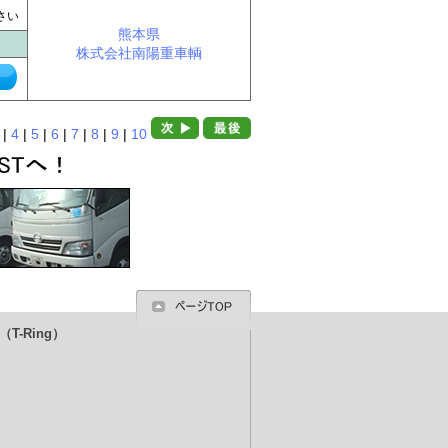
に
さい
熊本県
株式会社南陽重車輌
|
4
|
5
|
6
|
7
|
8
|
9
|
10
T-Ring）