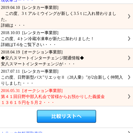
現状車コー・・・
2019.04.10 [レンタカー事業部]
この度、3ｔアルミウイングが新しく3.5ｔに入れ替わりまし
た。
詳細は・・・
2018.10.03 [レンタカー事業部]
この度、4トン冷蔵冷凍車が新たに加わりました！
詳細はT-6をご覧下さい・・・
2018.04.19 [オークション事業部]
◆安八スマートインターチェンジ開通情報◆
安八スマートインターチェンジが・・・
2017.07.11 [レンタカー事業部]
この度、日野新型バス”リエッセⅡ（28人乗）”が2台新しく仲間入
りしました・・・
2016.05.31 [オークション事業部]
第４１回日野中部入札会で皆様からお預かりした義援金
１３６１５円を５月２・・・