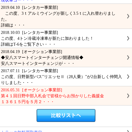
現状車コー・・・
2019.04.10 [レンタカー事業部]
この度、3ｔアルミウイングが新しく3.5ｔに入れ替わりまし
た。
詳細は・・・
2018.10.03 [レンタカー事業部]
この度、4トン冷蔵冷凍車が新たに加わりました！
詳細はT-6をご覧下さい・・・
2018.04.19 [オークション事業部]
◆安八スマートインターチェンジ開通情報◆
安八スマートインターチェンジが・・・
2017.07.11 [レンタカー事業部]
この度、日野新型バス”リエッセⅡ（28人乗）”が2台新しく仲間入
りしました・・・
2016.05.31 [オークション事業部]
第４１回日野中部入札会で皆様からお預かりした義援金
１３６１５円を５月２・・・