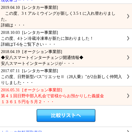
現状車コー・・・
2019.04.10 [レンタカー事業部]
この度、3ｔアルミウイングが新しく3.5ｔに入れ替わりまし
た。
詳細は・・・
2018.10.03 [レンタカー事業部]
この度、4トン冷蔵冷凍車が新たに加わりました！
詳細はT-6をご覧下さい・・・
2018.04.19 [オークション事業部]
◆安八スマートインターチェンジ開通情報◆
安八スマートインターチェンジが・・・
2017.07.11 [レンタカー事業部]
この度、日野新型バス”リエッセⅡ（28人乗）”が2台新しく仲間入
りしました・・・
2016.05.31 [オークション事業部]
第４１回日野中部入札会で皆様からお預かりした義援金
１３６１５円を５月２・・・