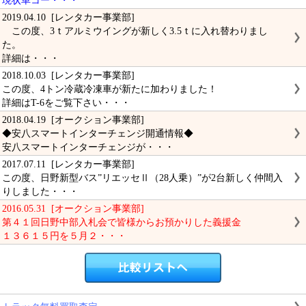
現状車コー・・・
2019.04.10 [レンタカー事業部]
この度、3ｔアルミウイングが新しく3.5ｔに入れ替わりまし
た。
詳細は・・・
2018.10.03 [レンタカー事業部]
この度、4トン冷蔵冷凍車が新たに加わりました！
詳細はT-6をご覧下さい・・・
2018.04.19 [オークション事業部]
◆安八スマートインターチェンジ開通情報◆
安八スマートインターチェンジが・・・
2017.07.11 [レンタカー事業部]
この度、日野新型バス”リエッセⅡ（28人乗）”が2台新しく仲間入
りしました・・・
2016.05.31 [オークション事業部]
第４１回日野中部入札会で皆様からお預かりした義援金
１３６１５円を５月２・・・