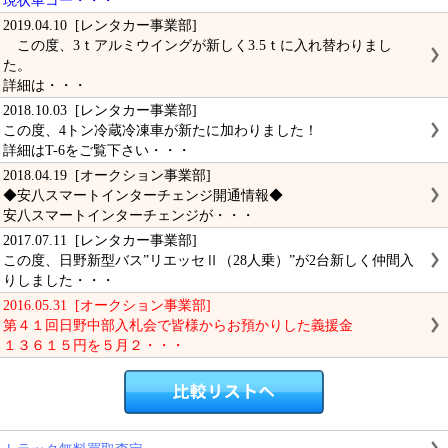
現状車コー・・・
2019.04.10 [レンタカー事業部]
この度、3ｔアルミウイングが新しく3.5ｔに入れ替わりまし
た。
詳細は・・・
2018.10.03 [レンタカー事業部]
この度、4トン冷蔵冷凍車が新たに加わりました！
詳細はT-6をご覧下さい・・・
2018.04.19 [オークション事業部]
◆安八スマートインターチェンジ開通情報◆
安八スマートインターチェンジが・・・
2017.07.11 [レンタカー事業部]
この度、日野新型バス”リエッセⅡ（28人乗）”が2台新しく仲間入
りしました・・・
2016.05.31 [オークション事業部]
第４１回日野中部入札会で皆様からお預かりした義援金
１３６１５円を５月２・・・