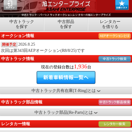
中古トラック
中古部品
レンタカー
を探す
を探す
を借りる
オークション情報
2026.8.25
開催予定
次回は第343回AEPオークション(R8/8/25)です
中古トラック情報
1,936
現在の登録台数は
台
中古トラック共有在庫[T-Ring]とは
中古トラック部品情報
中古トラック部品[Re-Parts]とは
レンタカー情報