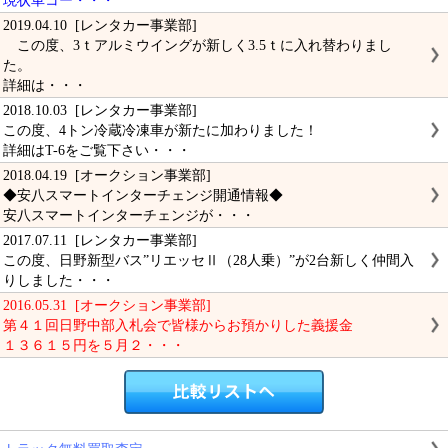
現状車コー・・・
2019.04.10 [レンタカー事業部]
この度、3ｔアルミウイングが新しく3.5ｔに入れ替わりまし
た。
詳細は・・・
2018.10.03 [レンタカー事業部]
この度、4トン冷蔵冷凍車が新たに加わりました！
詳細はT-6をご覧下さい・・・
2018.04.19 [オークション事業部]
◆安八スマートインターチェンジ開通情報◆
安八スマートインターチェンジが・・・
2017.07.11 [レンタカー事業部]
この度、日野新型バス”リエッセⅡ（28人乗）”が2台新しく仲間入
りしました・・・
2016.05.31 [オークション事業部]
第４１回日野中部入札会で皆様からお預かりした義援金
１３６１５円を５月２・・・