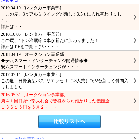
現状車コー・・・
2019.04.10 [レンタカー事業部]
この度、3ｔアルミウイングが新しく3.5ｔに入れ替わりまし
た。
詳細は・・・
2018.10.03 [レンタカー事業部]
この度、4トン冷蔵冷凍車が新たに加わりました！
詳細はT-6をご覧下さい・・・
2018.04.19 [オークション事業部]
◆安八スマートインターチェンジ開通情報◆
安八スマートインターチェンジが・・・
2017.07.11 [レンタカー事業部]
この度、日野新型バス”リエッセⅡ（28人乗）”が2台新しく仲間入
りしました・・・
2016.05.31 [オークション事業部]
第４１回日野中部入札会で皆様からお預かりした義援金
１３６１５円を５月２・・・