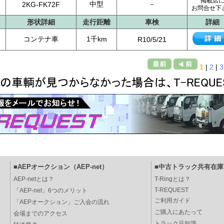
掲載店
中型
－
2KG-FK72F
お問合せ下
形状詳細
走行距離
車検
詳細
コンテナ車
1千km
R10/5/21
1
|
2
|
3
■AEPオークション（AEP-net）
■中古トラック共有在庫（
AEP-netとは？
T-Ringとは？
T-REQUEST
「AEP-net」6つのメリット
ご利用ガイド
「AEPオークション」ご入会の流れ
ご購入にあたって
会場までのアクセス
トラック豆知識