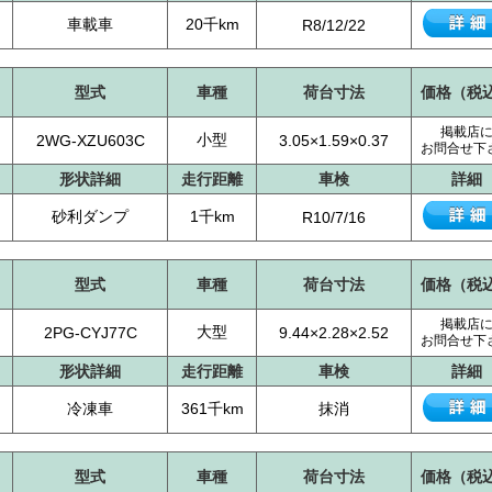
車載車
20千km
R8/12/22
型式
車種
荷台寸法
価格（税
掲載店
小型
2WG-XZU603C
3.05×1.59×0.37
お問合せ下
形状詳細
走行距離
車検
詳細
砂利ダンプ
1千km
R10/7/16
型式
車種
荷台寸法
価格（税
掲載店
大型
2PG-CYJ77C
9.44×2.28×2.52
お問合せ下
形状詳細
走行距離
車検
詳細
冷凍車
361千km
抹消
型式
車種
荷台寸法
価格（税