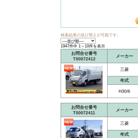
検索結果の並び替えが可能です。
1947件中 1～10件を表示
お問合せ番号
メーカー
T00072412
三菱
年式
H30/6
お問合せ番号
メーカー
T00072411
三菱
年式