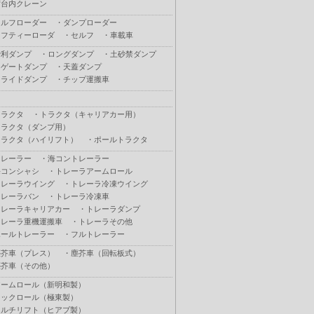
荷台内クレーン
セルフローダー
・
ダンプローダー
セフティーローダ
・
セルフ
・
車載車
砂利ダンプ
・
ロングダンプ
・
土砂禁ダンプ
Ｌゲートダンプ
・
天蓋ダンプ
スライドダンプ
・
チップ運搬車
トラクタ
・
トラクタ（キャリアカー用）
トラクタ（ダンプ用）
トラクタ（ハイリフト）
・
ポールトラクタ
トレーラー
・
海コントレーラー
海コンシャシ
・
トレーラアームロール
トレーラウイング
・
トレーラ冷凍ウイング
トレーラバン
・
トレーラ冷凍車
トレーラキャリアカー
・
トレーラダンプ
トレーラ重機運搬車
・
トレーラその他
ポールトレーラー
・
フルトレーラー
塵芥車（プレス）
・
塵芥車（回転板式）
塵芥車（その他）
アームロール（新明和製）
フックロール（極東製）
マルチリフト（ヒアブ製）