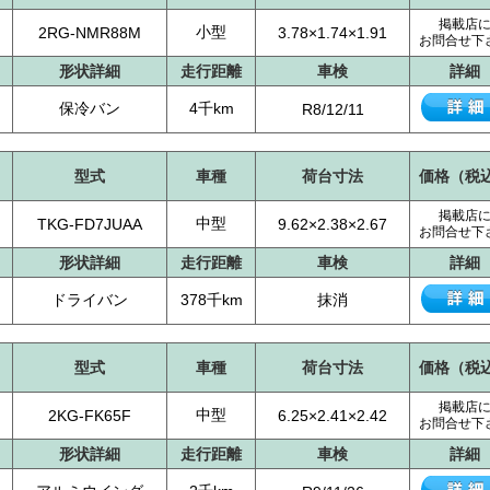
掲載店
小型
2RG-NMR88M
3.78×1.74×1.91
お問合せ下
形状詳細
走行距離
車検
詳細
保冷バン
4千km
R8/12/11
型式
車種
荷台寸法
価格（税
掲載店
中型
TKG-FD7JUAA
9.62×2.38×2.67
お問合せ下
形状詳細
走行距離
車検
詳細
ドライバン
378千km
抹消
型式
車種
荷台寸法
価格（税
掲載店
中型
2KG-FK65F
6.25×2.41×2.42
お問合せ下
形状詳細
走行距離
車検
詳細