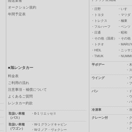
陸送業者
オークション規約
・
日野
・
いすゞ
年間予定表
・
トヨタ
・
マツダ
・
トレクス
・
極東
・
フルハーフ
・
ベンツ
・
日通
・
昭和
・
その他（国産）
・
その他
・
トチオ
・
MARUY
・
HEIL
・
ニッサ
・
TMUK
・
NUMMI
平ボデー
・
■旭レンタカー
・
料金表
ウイング
・
ご利用の流れ
・
注意事項・補償について
バン
・
よくあるご質問
・
・
レンタカー約款
冷凍車
・
取扱い車種
・
B-1 リエッセⅡ
（バス）
クレーン付
・
・
取扱い車種
・
W-1 グランドキャビン
・
（ワゴン）
・
W-2 ノア・ヴォクシー