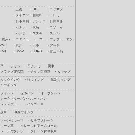
・
三菱
・
UD
・
ニッサン
・
ダイハツ
・
新明和
・
トレモ
・
日本車輌
・
アンチコ
・
日野車体
・
ボルボ
・
東急
・
ユソーキ
・
ホンダ
・
スズキ
・
スバル
（輸入）
・
コダイラ
・
トーヨー
・
フッファーマン
ASU
・
東邦
・
日車
・
アーチ
ンMT
・
BMW
・
BURG
・
富士車輌
木平
・
シャシ
・
平アルミ
・
幌車
スクラップ運搬車
・
チップ運搬車
・
Ｗキャブ
アルミウイング
・
幌ウイング
・
保冷ウイング
フルウイング
ドライバン
・
保冷バン
・
オープンバン
ウォークスルーバン・ルートバン
バランスボデー
・
ハンガー車
冷凍車
・
冷凍ウイング
クレーン付カーゴ
・
セルフクレーン
クレーン車
・
クレーン付アームロール
クレーン付ダンプ
・
クレーン付車載車