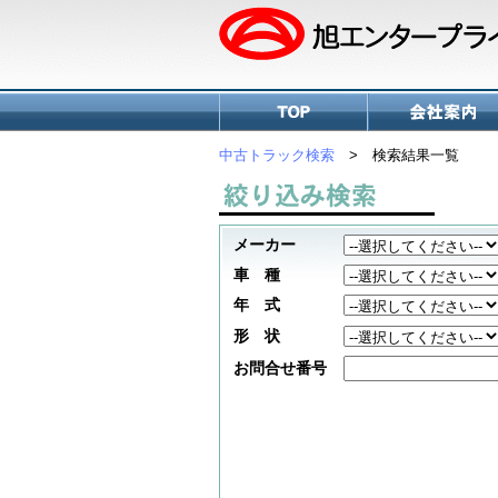
中古トラック検索
> 検索結果一覧
メーカー
車 種
年 式
形 状
お問合せ番号