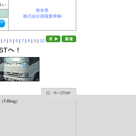
に
さい
熊本県
株式会社南陽重車輌
|
4
|
5
|
6
|
7
|
8
|
9
|
10
T-Ring）