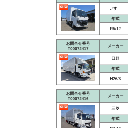
いすゞ
年式
R5/12
お問合せ番号
メーカー
T00072417
日野
年式
H26/3
お問合せ番号
メーカー
T00072416
三菱
年式