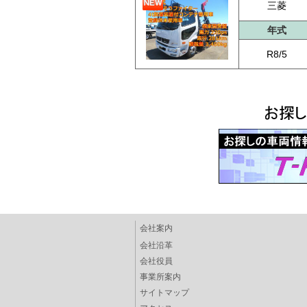
三菱
年式
R8/5
会社案内
会社沿革
会社役員
事業所案内
サイトマップ