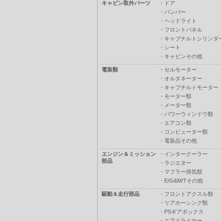
キャビン取外パーツ
・
ドア
・
バンパー
・
ヘッドライト
・
フロントパネル
・
キャブチルトシリンダ
・
シート
・
キャビンその他
電装類
・
セルモーター
・
オルタネーター
・
キャブチルトモーター
・
モーター類
・
メーター類
・
パワーウィンドウ類
・
エアコン類
・
コンピューター類
・
電装品その他
エンジン＆ミッション
・
インタークーラー
部品
・
ラジエター
・
マフラー排気類
・
E/G&M/Tその他
駆動＆走行部品
・
フロントアクスル類
・
リアホーシング類
・
PSギアボックス
・
エアドライヤー