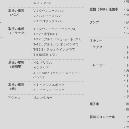
・
・
W-3 ノアHV
重機（車輌）運搬車
・
取扱い車種
・
V-1 タウンエースバン
・
（バン）
・
V-2 ハイエースバン
・
V-3 プロボックスバン
ダンプ
・
ー
・
取扱い車種
・
T-1 タウンエーストラック(AT)
・
（トラック）
・
T-2 2ｔ木平(MT)
・
T-3 2ｔアルミバン(ショート)(MT)
ミキサー
・
T-4 2ｔアルミバン(ロング)(MT)
トラクタ
・
・
T-5 3.5ｔアルミウイング(MT)
・
・
T-6 積載車（AT）
・
取扱い車種
・
H-1 プリウス
トレーラー
・
（乗用車）
・
H-2 アクア
・
・
J-1 1000cc（ヤリス・ルーミー・
・
パッソ）
・
取扱い車種
・
K-1 ピクシスエポック
・
（軽）
・
K-2 ピクシストラック
・
・
アクセス
・
旭レンタカー
塵芥車
・
・
脱着式コンテナ車
・
・
・