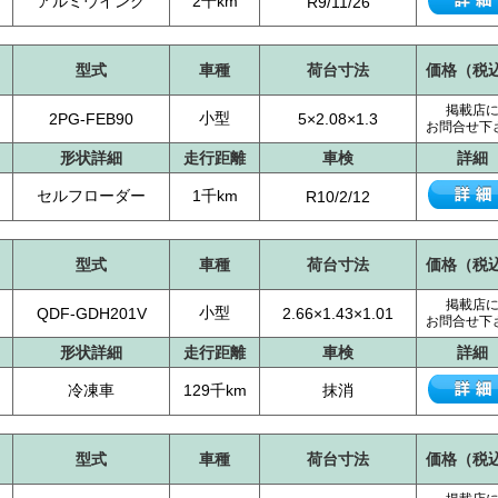
アルミウイング
2千km
R9/11/26
型式
車種
荷台寸法
価格（税
掲載店
小型
2PG-FEB90
5×2.08×1.3
お問合せ下
形状詳細
走行距離
車検
詳細
セルフローダー
1千km
R10/2/12
型式
車種
荷台寸法
価格（税
掲載店
小型
QDF-GDH201V
2.66×1.43×1.01
お問合せ下
形状詳細
走行距離
車検
詳細
冷凍車
129千km
抹消
型式
車種
荷台寸法
価格（税