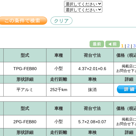
1
|
2
|
3
型式
車種
荷台寸法
価格（税
掲載店
小型
TPG-FEB80
4.37×2.01×0.6
お問合せ下
形状詳細
走行距離
車検
詳細
平アルミ
252千km
抹消
型式
車種
荷台寸法
価格（税
掲載店
小型
2PG-FEB80
5.7×2.08×0.07
お問合せ下
形状詳細
走行距離
車検
詳細