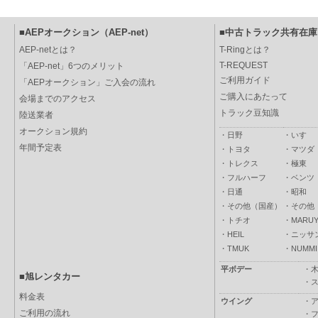
■AEPオークション（AEP-net）
■中古トラック共有在庫（
AEP-netとは？
T-Ringとは？
T-REQUEST
「AEP-net」6つのメリット
ご利用ガイド
「AEPオークション」ご入会の流れ
ご購入にあたって
会場までのアクセス
トラック豆知識
陸送業者
オークション規約
・
日野
・
いすゞ
年間予定表
・
トヨタ
・
マツダ
・
トレクス
・
極東
・
フルハーフ
・
ベンツ
・
日通
・
昭和
・
その他（国産）
・
その他
・
トチオ
・
MARUY
・
HEIL
・
ニッサ
・
TMUK
・
NUMMI
平ボデー
・
■旭レンタカー
・
料金表
ウイング
・
ご利用の流れ
・