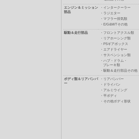
エンジン＆ミッション
・
インタークーラー
部品
・
ラジエター
・
マフラー排気類
・
E/G&M/Tその他
駆動＆走行部品
・
フロントアクスル類
・
リアホーシング類
・
PSギアボックス
・
エアドライヤー
・
サスペンション類
・
ハブ・ドラム・
ブレーキ類
・
駆動＆走行部品その他
ボディ類＆リアバンパ
・
リアバンパー
ー
・
ドライバン
・
アルミウイング
・
平ボディ
・
その他ボディ形状