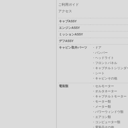
ご利用ガイド
アクセス
キャブASSY
エンジンASSY
ミッションASSY
デフASSY
キャビン取外パーツ
・
ドア
・
バンパー
・
ヘッドライト
・
フロントパネル
・
キャブチルトシリンダ
・
シート
・
キャビンその他
電装類
・
セルモーター
・
オルタネーター
・
キャブチルトモーター
・
モーター類
・
メーター類
・
パワーウィンドウ類
・
エアコン類
・
コンピューター類
・
電装品その他