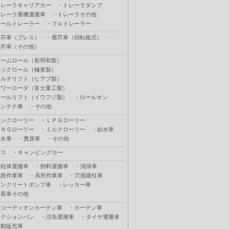
トレーラキャリアカー
・
トレーラダンプ
トレーラ重機運搬車
・
トレーラその他
ポールトレーラー
・
フルトレーラー
塵芥車（プレス）
・
塵芥車（回転板式）
塵芥車（その他）
アームロール（新明和製）
フックロール（極東製）
マルチリフト（ヒアブ製）
パワーローダ（富士重工製）
ロールリフト（イワフジ製）
・
ロールオン
コンテナ車
・
その他
タンクローリー
・
ＬＰＧローリー
ＣＮＧローリー
・
ミルクローリー
・
給水車
散水車
・
糞尿車
・
その他
バス
・
キャンピングカー
粉粒体運搬車
・
飼料運搬車
・
清掃車
道路作業車
・
高所作業車
・
穴掘建柱車
コンクリートポンプ車
・
レッカー車
特装車その他
アコーディオンカーテン車
・
カーテン車
アクションバン
・
活魚運搬車
・
タイヤ運搬車
移動販売車