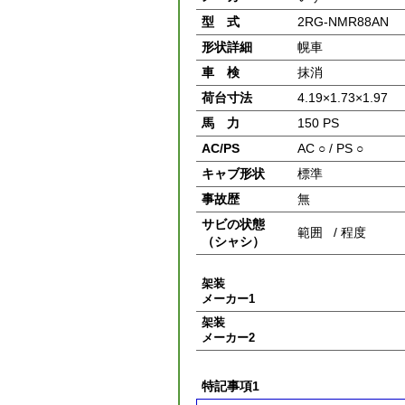
型 式
2RG-NMR88AN
形状詳細
幌車
車 検
抹消
荷台寸法
4.19×1.73×1.97
馬 力
150 PS
AC/PS
AC ○ / PS ○
キャブ形状
標準
事故歴
無
サビの状態
範囲 / 程度
（シャシ）
架装
メーカー1
架装
メーカー2
特記事項1