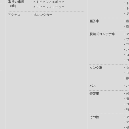
取扱い車種
・
K-1 ピクシスエポック
・
（軽）
・
K-2 ピクシストラック
・
・
アクセス
・
旭レンタカー
塵芥車
・
・
脱着式コンテナ車
・
・
・
・
・
・
タンク車
・
・
・
バス
・
特装車
・
・
・
・
その他
・
・
・