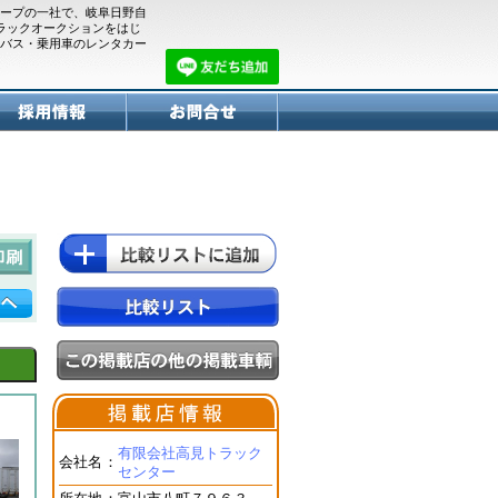
ープの一社で、岐阜日野自
トラックオークションをはじ
バス・乗用車のレンタカー
有限会社高見トラック
会社名
：
センター