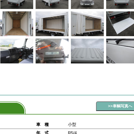
車 種
小型
年 式
R5/4