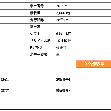
車台番号
701****
積載量
2,000 kg
走行距離
28千km
荷台高
シフト
6 段 MT
リサイクル料
10,440 円
Fガラス
修正可
ボデー乗替
無
型式1
製造番号1
型式2
製造番号2