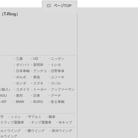
T-Ring）
・
三菱
・
UD
・
ニッサン
・
ダイハツ
・
新明和
・
トレモ
・
日本車輌
・
アンチコ
・
日野車体
・
ボルボ
・
東急
・
ユソーキ
・
ホンダ
・
スズキ
・
スバル
（輸入）
・
コダイラ
・
トーヨー
・
フッファーマン
ASU
・
東邦
・
日車
・
アーチ
ンMT
・
BMW
・
BURG
・
富士車輌
木平
・
シャシ
・
平アルミ
・
幌車
スクラップ運搬車
・
チップ運搬車
・
Ｗキャブ
アルミウイング
・
幌ウイング
・
保冷ウイング
フルウイング