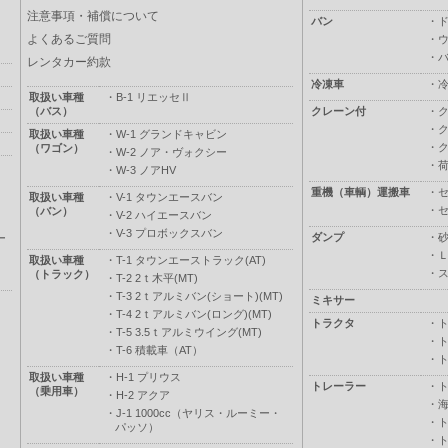
注意事項・補償について
バン
・
よくあるご質問
・
・
レンタカー約款
冷凍車
・
取扱い車種
・
B-1 リエッセⅡ
（バス）
クレーン付
・
・
取扱い車種
・
W-1 グランドキャビン
・
（ワゴン）
・
W-2 ノア・ヴォクシー
・
・
W-3 ノアHV
重機（車輌）運搬車
・
取扱い車種
・
V-1 タウンエースバン
・
（バン）
・
V-2 ハイエースバン
・
V-3 プロボックスバン
ダンプ
・
ー
・
取扱い車種
・
T-1 タウンエーストラック(AT)
・
（トラック）
・
T-2 2ｔ木平(MT)
・
T-3 2ｔアルミバン(ショート)(MT)
ミキサー
・
T-4 2ｔアルミバン(ロング)(MT)
トラクタ
・
・
T-5 3.5ｔアルミウイング(MT)
・
・
T-6 積載車（AT）
・
取扱い車種
・
H-1 プリウス
トレーラー
・
（乗用車）
・
H-2 アクア
・
・
J-1 1000cc（ヤリス・ルーミー・
・
パッソ）
・