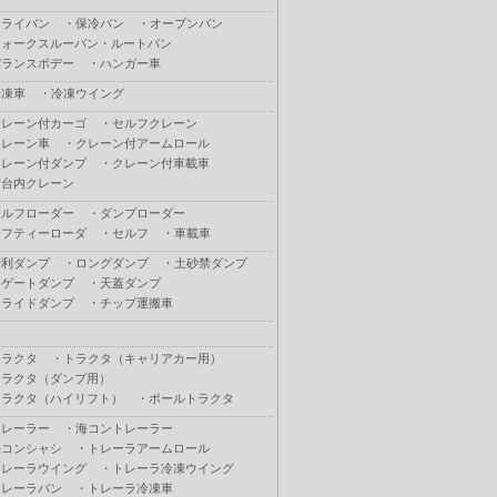
ドライバン
・
保冷バン
・
オープンバン
ウォークスルーバン・ルートバン
バランスボデー
・
ハンガー車
冷凍車
・
冷凍ウイング
クレーン付カーゴ
・
セルフクレーン
クレーン車
・
クレーン付アームロール
クレーン付ダンプ
・
クレーン付車載車
荷台内クレーン
セルフローダー
・
ダンプローダー
セフティーローダ
・
セルフ
・
車載車
砂利ダンプ
・
ロングダンプ
・
土砂禁ダンプ
Ｌゲートダンプ
・
天蓋ダンプ
スライドダンプ
・
チップ運搬車
トラクタ
・
トラクタ（キャリアカー用）
トラクタ（ダンプ用）
トラクタ（ハイリフト）
・
ポールトラクタ
トレーラー
・
海コントレーラー
海コンシャシ
・
トレーラアームロール
トレーラウイング
・
トレーラ冷凍ウイング
トレーラバン
・
トレーラ冷凍車