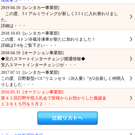
現状車コー・・・
2019.04.10 [レンタカー事業部]
この度、3ｔアルミウイングが新しく3.5ｔに入れ替わりまし
た。
詳細は・・・
2018.10.03 [レンタカー事業部]
この度、4トン冷蔵冷凍車が新たに加わりました！
詳細はT-6をご覧下さい・・・
2018.04.19 [オークション事業部]
◆安八スマートインターチェンジ開通情報◆
安八スマートインターチェンジが・・・
2017.07.11 [レンタカー事業部]
この度、日野新型バス”リエッセⅡ（28人乗）”が2台新しく仲間入
りしました・・・
2016.05.31 [オークション事業部]
第４１回日野中部入札会で皆様からお預かりした義援金
１３６１５円を５月２・・・