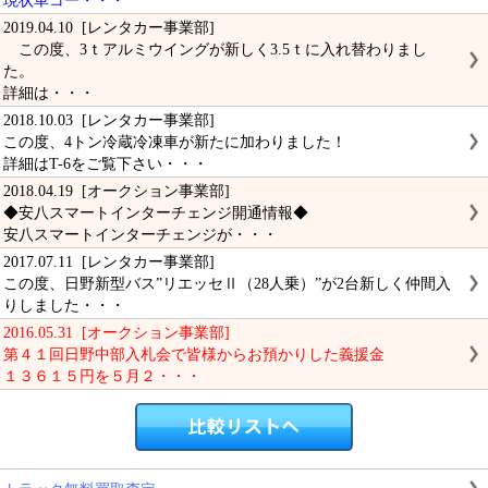
現状車コー・・・
2019.04.10 [レンタカー事業部]
この度、3ｔアルミウイングが新しく3.5ｔに入れ替わりまし
た。
詳細は・・・
2018.10.03 [レンタカー事業部]
この度、4トン冷蔵冷凍車が新たに加わりました！
詳細はT-6をご覧下さい・・・
2018.04.19 [オークション事業部]
◆安八スマートインターチェンジ開通情報◆
安八スマートインターチェンジが・・・
2017.07.11 [レンタカー事業部]
この度、日野新型バス”リエッセⅡ（28人乗）”が2台新しく仲間入
りしました・・・
2016.05.31 [オークション事業部]
第４１回日野中部入札会で皆様からお預かりした義援金
１３６１５円を５月２・・・