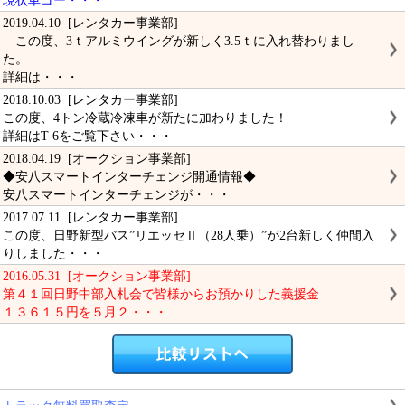
現状車コー・・・
2019.04.10 [レンタカー事業部]
この度、3ｔアルミウイングが新しく3.5ｔに入れ替わりまし
た。
詳細は・・・
2018.10.03 [レンタカー事業部]
この度、4トン冷蔵冷凍車が新たに加わりました！
詳細はT-6をご覧下さい・・・
2018.04.19 [オークション事業部]
◆安八スマートインターチェンジ開通情報◆
安八スマートインターチェンジが・・・
2017.07.11 [レンタカー事業部]
この度、日野新型バス”リエッセⅡ（28人乗）”が2台新しく仲間入
りしました・・・
2016.05.31 [オークション事業部]
第４１回日野中部入札会で皆様からお預かりした義援金
１３６１５円を５月２・・・