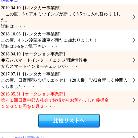
現状車コー・・・
2019.04.10 [レンタカー事業部]
この度、3ｔアルミウイングが新しく3.5ｔに入れ替わりまし
た。
詳細は・・・
2018.10.03 [レンタカー事業部]
この度、4トン冷蔵冷凍車が新たに加わりました！
詳細はT-6をご覧下さい・・・
2018.04.19 [オークション事業部]
◆安八スマートインターチェンジ開通情報◆
安八スマートインターチェンジが・・・
2017.07.11 [レンタカー事業部]
この度、日野新型バス”リエッセⅡ（28人乗）”が2台新しく仲間入
りしました・・・
2016.05.31 [オークション事業部]
第４１回日野中部入札会で皆様からお預かりした義援金
１３６１５円を５月２・・・