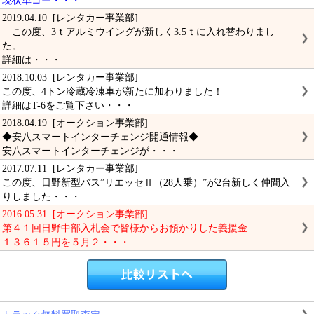
現状車コー・・・
2019.04.10 [レンタカー事業部]
この度、3ｔアルミウイングが新しく3.5ｔに入れ替わりまし
た。
詳細は・・・
2018.10.03 [レンタカー事業部]
この度、4トン冷蔵冷凍車が新たに加わりました！
詳細はT-6をご覧下さい・・・
2018.04.19 [オークション事業部]
◆安八スマートインターチェンジ開通情報◆
安八スマートインターチェンジが・・・
2017.07.11 [レンタカー事業部]
この度、日野新型バス”リエッセⅡ（28人乗）”が2台新しく仲間入
りしました・・・
2016.05.31 [オークション事業部]
第４１回日野中部入札会で皆様からお預かりした義援金
１３６１５円を５月２・・・