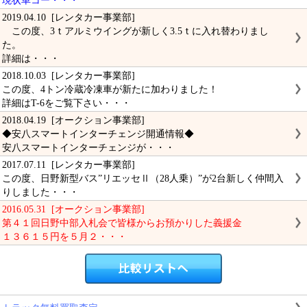
現状車コー・・・
2019.04.10 [レンタカー事業部]
この度、3ｔアルミウイングが新しく3.5ｔに入れ替わりまし
た。
詳細は・・・
2018.10.03 [レンタカー事業部]
この度、4トン冷蔵冷凍車が新たに加わりました！
詳細はT-6をご覧下さい・・・
2018.04.19 [オークション事業部]
◆安八スマートインターチェンジ開通情報◆
安八スマートインターチェンジが・・・
2017.07.11 [レンタカー事業部]
この度、日野新型バス”リエッセⅡ（28人乗）”が2台新しく仲間入
りしました・・・
2016.05.31 [オークション事業部]
第４１回日野中部入札会で皆様からお預かりした義援金
１３６１５円を５月２・・・