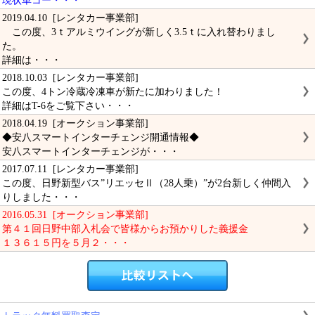
現状車コー・・・
2019.04.10 [レンタカー事業部]
この度、3ｔアルミウイングが新しく3.5ｔに入れ替わりまし
た。
詳細は・・・
2018.10.03 [レンタカー事業部]
この度、4トン冷蔵冷凍車が新たに加わりました！
詳細はT-6をご覧下さい・・・
2018.04.19 [オークション事業部]
◆安八スマートインターチェンジ開通情報◆
安八スマートインターチェンジが・・・
2017.07.11 [レンタカー事業部]
この度、日野新型バス”リエッセⅡ（28人乗）”が2台新しく仲間入
りしました・・・
2016.05.31 [オークション事業部]
第４１回日野中部入札会で皆様からお預かりした義援金
１３６１５円を５月２・・・