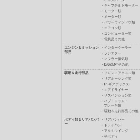
・
キャブチルトモーター
・
モーター類
・
メーター類
・
パワーウィンドウ類
・
エアコン類
・
コンピューター類
・
電装品その他
エンジン＆ミッション
・
インタークーラー
部品
・
ラジエター
・
マフラー排気類
・
E/G&M/Tその他
駆動＆走行部品
・
フロントアクスル類
・
リアホーシング類
・
PSギアボックス
・
エアドライヤー
・
サスペンション類
・
ハブ・ドラム・
ブレーキ類
・
駆動＆走行部品その他
ボディ類＆リアバンパ
・
リアバンパー
ー
・
ドライバン
・
アルミウイング
・
平ボディ