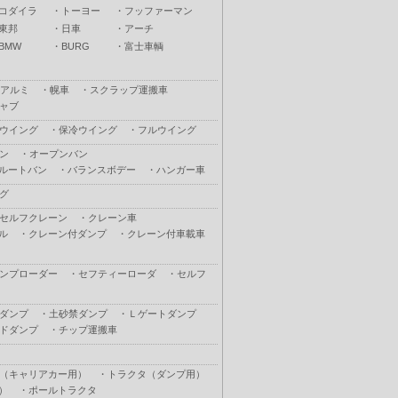
コダイラ
・
トーヨー
・
フッファーマン
東邦
・
日車
・
アーチ
BMW
・
BURG
・
富士車輌
アルミ
・
幌車
・
スクラップ運搬車
ャブ
ウイング
・
保冷ウイング
・
フルウイング
ン
・
オープンバン
ルートバン
・
バランスボデー
・
ハンガー車
グ
セルフクレーン
・
クレーン車
ル
・
クレーン付ダンプ
・
クレーン付車載車
ンプローダー
・
セフティーローダ
・
セルフ
ダンプ
・
土砂禁ダンプ
・
Ｌゲートダンプ
ドダンプ
・
チップ運搬車
（キャリアカー用）
・
トラクタ（ダンプ用）
）
・
ポールトラクタ