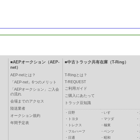
■AEPオークション（AEP-
■中古トラック共有在庫（T-Ring）
net）
AEP-netとは？
T-Ringとは？
T-REQUEST
「AEP-net」6つのメリット
ご利用ガイド
「AEPオークション」ご入会
の流れ
ご購入にあたって
会場までのアクセス
トラック豆知識
陸送業者
・
日野
・
いすゞ
・
オークション規約
・
トヨタ
・
マツダ
・
年間予定表
・
トレクス
・
極東
・
・
フルハーフ
・
ベンツ
・
・
日通
・
昭和
・