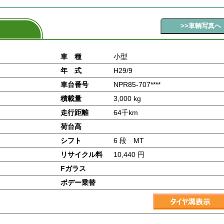
車 種
小型
年 式
H29/9
車台番号
NPR85-707****
積載量
3,000 kg
走行距離
64千km
荷台高
シフト
6 段 MT
リサイクル料
10,440 円
Fガラス
ボデー乗替