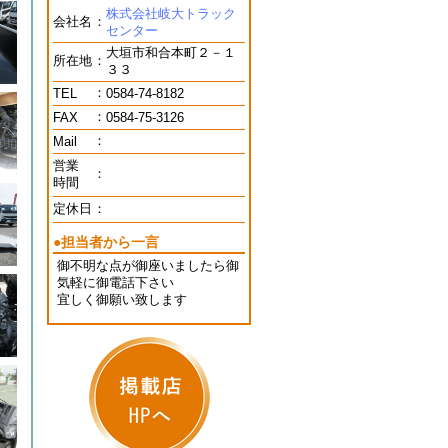
株式会社岐大トラック
会社名
：
センター
大垣市和合本町２－１
所在地
：
３３
：
TEL
0584-74-8182
：
FAX
0584-75-3126
：
Mail
営業
：
時間
定休日
：
●担当者から一言
御不明な点が御座いましたら御
気軽に御電話下さい
宜しく御願い致します