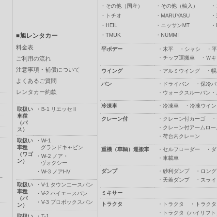
・
その他（国産）
・
その他（輸入）
・
・
トチオ
・
MARUYASU
・
・
HEIL
・
ニッサンMT
・
・
TMUK
・
NUMMI
■旭レンタカー
料金表
平ボデー
・
木平
・
シャシ
・
平
・
チップ運搬車
・
Ｗキ
ご利用の流れ
注意事項・補償について
ウイング
・
アルミウイング
・
幌
よくあるご質問
バン
・
ドライバン
・
保冷バ
レンタカー約款
・
ウォークスルーバン・
冷凍車
・
冷凍車
・
冷凍ウイン
取扱い
・
B-1 リエッセⅡ
車種
クレーン付
・
クレーン付カーゴ
・
（バ
・
クレーン付アームロー
ス）
・
荷台内クレーン
取扱い
・
W-1
車種
グランドキャビン
重機（車輌）運搬車
・
セルフローダー
・
ダ
（ワゴ
・
W-2 ノア・
・
車載車
ン）
ヴォクシー
ダンプ
・
砂利ダンプ
・
ロング
・
W-3 ノアHV
ー
・
天蓋ダンプ
・
スライ
取扱い
・
V-1 タウンエースバン
車種
ミキサー
・
V-2 ハイエースバン
（バ
・
V-3 プロボックスバン
トラクタ
・
トラクタ
・
トラクタ
ン）
・
トラクタ（ハイリフト
取扱い
・
T-1