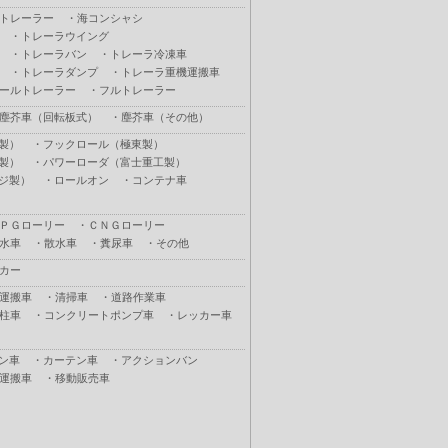
トレーラー
・
海コンシャシ
・
トレーラウイング
・
トレーラバン
・
トレーラ冷凍車
・
トレーラダンプ
・
トレーラ重機運搬車
ールトレーラー
・
フルトレーラー
塵芥車（回転板式）
・
塵芥車（その他）
製）
・
フックロール（極東製）
製）
・
パワーローダ（富士重工製）
ジ製）
・
ロールオン
・
コンテナ車
ＰＧローリー
・
ＣＮＧローリー
水車
・
散水車
・
糞尿車
・
その他
カー
運搬車
・
清掃車
・
道路作業車
柱車
・
コンクリートポンプ車
・
レッカー車
ン車
・
カーテン車
・
アクションバン
運搬車
・
移動販売車