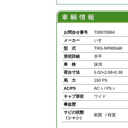
お問合せ番号
T00070884
メーカー
いすゞ
型 式
TRG-NPR85AR
形状詳細
木平
車 検
抹消
荷台寸法
5.02×2.08×0.38
馬 力
150 PS
AC/PS
AC ○ / PS ○
キャブ形状
ワイド
事故歴
サビの状態
範囲 / 程度
（シャシ）