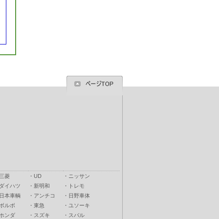
三菱
・
UD
・
ニッサン
ダイハツ
・
新明和
・
トレモ
日本車輌
・
アンチコ
・
日野車体
ボルボ
・
東急
・
ユソーキ
ホンダ
・
スズキ
・
スバル