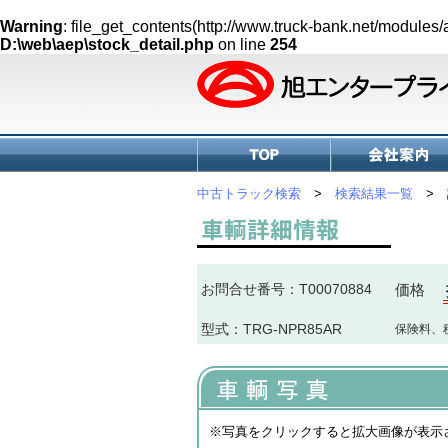
Warning
: file_get_contents(http://www.truck-bank.net/modul
D:\web\aep\stock_detail.php
on line
254
中古トラック検索
>
検索結果一覧
> 
お問合せ番号：T00070884
価格
型式：TRG-NPR85AR
保険料、
※写真をクリックすると拡大画像が表示