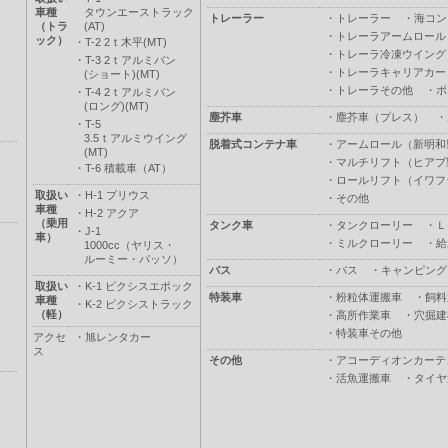
車種
タウンエーストラック
トレーラー
・
トレーラー
・
海コン
（トラ
(AT)
・
トレーラアームロール
ック）
・
T-2 2ｔ木平(MT)
・
トレーラ冷凍ウイング
・
T-3 2ｔアルミバン
・
トレーラキャリアカー
(ショート)(MT)
・
トレーラその他
・
ポ
・
T-4 2ｔアルミバン
(ロング)(MT)
塵芥車
・
塵芥車（プレス）
・
・
T-5
3.5ｔアルミウイング
脱着式コンテナ車
・
アームロール（新明和
(MT)
・
マルチリフト（ヒアブ
・
T-6 積載車（AT）
・
ロールリフト（イワフ
取扱い
・
H-1 プリウス
・
その他
車種
・
H-2 アクア
（乗用
タンク車
・
タンクローリー
・
Ｌ
・
J-1
車）
・
ミルクローリー
・
給
1000cc（ヤリス・
ルーミー・パッソ）
バス
・
バス
・
キャンピング
取扱い
・
K-1 ピクシスエポック
特装車
・
粉粒体運搬車
・
飼料
車種
・
K-2 ピクシストラック
（軽）
・
高所作業車
・
穴掘建
・
特装車その他
アクセ
・
旭レンタカー
ス
その他
・
アコーディオンカーテ
・
活魚運搬車
・
タイヤ