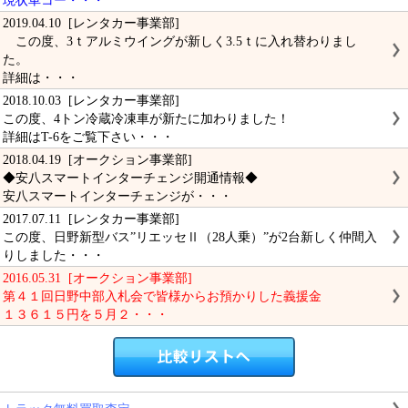
現状車コー・・・
2019.04.10 [レンタカー事業部]
この度、3ｔアルミウイングが新しく3.5ｔに入れ替わりまし
た。
詳細は・・・
2018.10.03 [レンタカー事業部]
この度、4トン冷蔵冷凍車が新たに加わりました！
詳細はT-6をご覧下さい・・・
2018.04.19 [オークション事業部]
◆安八スマートインターチェンジ開通情報◆
安八スマートインターチェンジが・・・
2017.07.11 [レンタカー事業部]
この度、日野新型バス”リエッセⅡ（28人乗）”が2台新しく仲間入
りしました・・・
2016.05.31 [オークション事業部]
第４１回日野中部入札会で皆様からお預かりした義援金
１３６１５円を５月２・・・