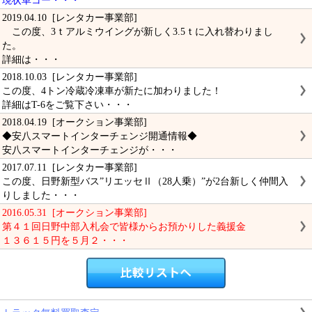
現状車コー・・・
2019.04.10 [レンタカー事業部]
この度、3ｔアルミウイングが新しく3.5ｔに入れ替わりまし
た。
詳細は・・・
2018.10.03 [レンタカー事業部]
この度、4トン冷蔵冷凍車が新たに加わりました！
詳細はT-6をご覧下さい・・・
2018.04.19 [オークション事業部]
◆安八スマートインターチェンジ開通情報◆
安八スマートインターチェンジが・・・
2017.07.11 [レンタカー事業部]
この度、日野新型バス”リエッセⅡ（28人乗）”が2台新しく仲間入
りしました・・・
2016.05.31 [オークション事業部]
第４１回日野中部入札会で皆様からお預かりした義援金
１３６１５円を５月２・・・