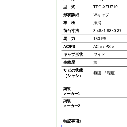
型 式
TPG-XZU710
形状詳細
Ｗキャブ
車 検
抹消
荷台寸法
3.48×1.88×0.37
馬 力
150 PS
AC/PS
AC ○ / PS ○
キャブ形状
ワイド
事故歴
無
サビの状態
範囲 / 程度
（シャシ）
架装
メーカー1
架装
メーカー2
特記事項1