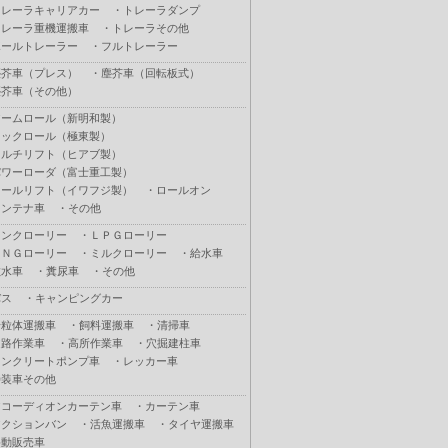
トレーラキャリアカー
・
トレーラダンプ
トレーラ重機運搬車
・
トレーラその他
ポールトレーラー
・
フルトレーラー
塵芥車（プレス）
・
塵芥車（回転板式）
塵芥車（その他）
アームロール（新明和製）
フックロール（極東製）
マルチリフト（ヒアブ製）
パワーローダ（富士重工製）
ロールリフト（イワフジ製）
・
ロールオン
コンテナ車
・
その他
タンクローリー
・
ＬＰＧローリー
ＣＮＧローリー
・
ミルクローリー
・
給水車
散水車
・
糞尿車
・
その他
バス
・
キャンピングカー
粉粒体運搬車
・
飼料運搬車
・
清掃車
道路作業車
・
高所作業車
・
穴掘建柱車
コンクリートポンプ車
・
レッカー車
特装車その他
アコーディオンカーテン車
・
カーテン車
アクションバン
・
活魚運搬車
・
タイヤ運搬車
移動販売車