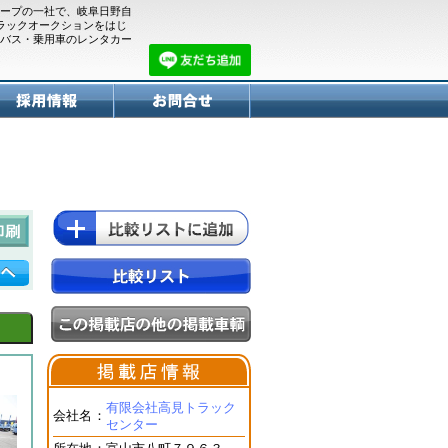
ープの一社で、岐阜日野自
トラックオークションをはじ
バス・乗用車のレンタカー
有限会社高見トラック
会社名
：
センター