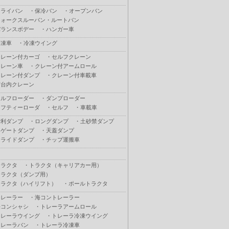
ドライバン
・
保冷バン
・
オープンバン
ウォークスルーバン・ルートバン
バランスボデー
・
ハンガー車
冷凍車
・
冷凍ウイング
クレーン付カーゴ
・
セルフクレーン
クレーン車
・
クレーン付アームロール
クレーン付ダンプ
・
クレーン付車載車
荷台内クレーン
セルフローダー
・
ダンプローダー
セフティーローダ
・
セルフ
・
車載車
砂利ダンプ
・
ロングダンプ
・
土砂禁ダンプ
Ｌゲートダンプ
・
天蓋ダンプ
スライドダンプ
・
チップ運搬車
トラクタ
・
トラクタ（キャリアカー用）
トラクタ（ダンプ用）
トラクタ（ハイリフト）
・
ポールトラクタ
トレーラー
・
海コントレーラー
海コンシャシ
・
トレーラアームロール
トレーラウイング
・
トレーラ冷凍ウイング
トレーラバン
・
トレーラ冷凍車