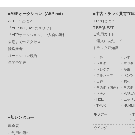
■AEPオークション（AEP-net）
■中古トラック共有在庫（
AEP-netとは？
T-Ringとは？
T-REQUEST
「AEP-net」6つのメリット
ご利用ガイド
「AEPオークション」ご入会の流れ
ご購入にあたって
会場までのアクセス
トラック豆知識
陸送業者
オークション規約
・
日野
・
いすゞ
年間予定表
・
トヨタ
・
マツダ
・
トレクス
・
極東
・
フルハーフ
・
ベンツ
・
日通
・
昭和
・
その他（国産）
・
その他
・
トチオ
・
MARUY
・
HEIL
・
ニッサ
・
TMUK
・
NUMMI
平ボデー
・
■旭レンタカー
・
料金表
ウイング
・
ご利用の流れ
・