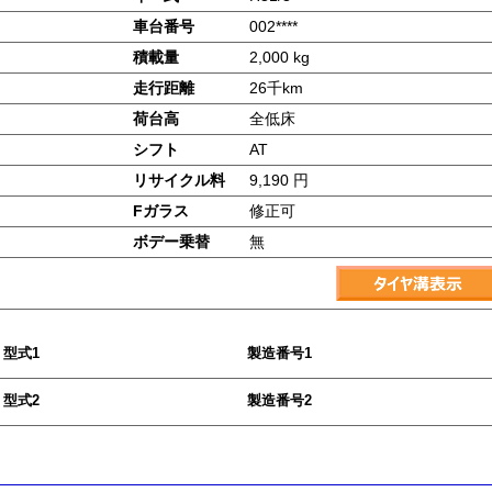
車台番号
002****
積載量
2,000 kg
走行距離
26千km
荷台高
全低床
シフト
AT
リサイクル料
9,190 円
Fガラス
修正可
ボデー乗替
無
型式1
製造番号1
型式2
製造番号2