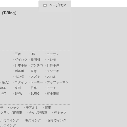
T-Ring）
・
三菱
・
UD
・
ニッサン
・
ダイハツ
・
新明和
・
トレモ
・
日本車輌
・
アンチコ
・
日野車体
・
ボルボ
・
東急
・
ユソーキ
・
ホンダ
・
スズキ
・
スバル
（輸入）
・
コダイラ
・
トーヨー
・
フッファーマン
ASU
・
東邦
・
日車
・
アーチ
ンMT
・
BMW
・
BURG
・
富士車輌
木平
・
シャシ
・
平アルミ
・
幌車
スクラップ運搬車
・
チップ運搬車
・
Ｗキャブ
アルミウイング
・
幌ウイング
・
保冷ウイング
フルウイング