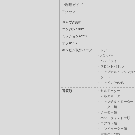
ご利用ガイド
アクセス
キャブASSY
エンジンASSY
ミッションASSY
デフASSY
キャビン取外パーツ
・
ドア
・
バンパー
・
ヘッドライト
・
フロントパネル
・
キャブチルトシリンダ
・
シート
・
キャビンその他
電装類
・
セルモーター
・
オルタネーター
・
キャブチルトモーター
・
モーター類
・
メーター類
・
パワーウィンドウ類
・
エアコン類
・
コンピューター類
・
電装品その他