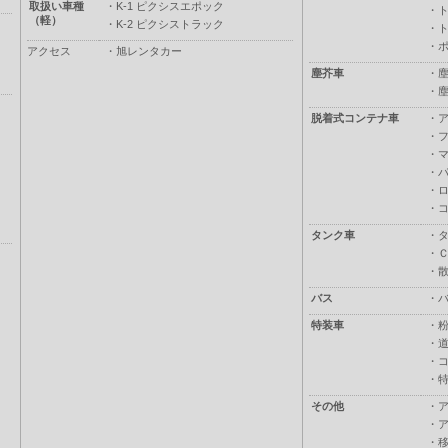
取扱い車種
・
K-1 ピクシスエポック
・
（軽）
・
K-2 ピクシストラック
・
・
アクセス
・
旭レンタカー
塵芥車
・
・
脱着式コンテナ車
・
・
・
・
・
・
タンク車
・
・
・
バス
・
特装車
・
・
・
・
その他
・
・
・