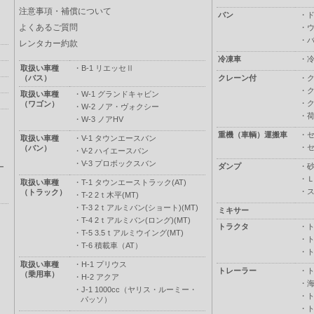
注意事項・補償について
バン
・
よくあるご質問
・
・
レンタカー約款
冷凍車
・
取扱い車種
・
B-1 リエッセⅡ
（バス）
クレーン付
・
・
取扱い車種
・
W-1 グランドキャビン
・
（ワゴン）
・
W-2 ノア・ヴォクシー
・
・
W-3 ノアHV
重機（車輌）運搬車
・
取扱い車種
・
V-1 タウンエースバン
・
（バン）
・
V-2 ハイエースバン
・
V-3 プロボックスバン
ダンプ
・
ー
・
取扱い車種
・
T-1 タウンエーストラック(AT)
・
（トラック）
・
T-2 2ｔ木平(MT)
・
T-3 2ｔアルミバン(ショート)(MT)
ミキサー
・
T-4 2ｔアルミバン(ロング)(MT)
トラクタ
・
・
T-5 3.5ｔアルミウイング(MT)
・
・
T-6 積載車（AT）
・
取扱い車種
・
H-1 プリウス
トレーラー
・
（乗用車）
・
H-2 アクア
・
・
J-1 1000cc（ヤリス・ルーミー・
・
パッソ）
・