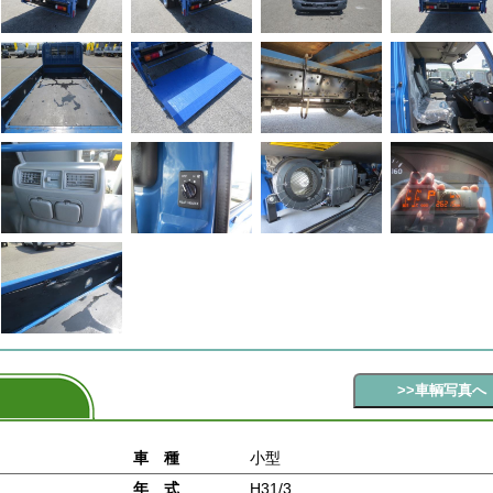
車 種
小型
年 式
H31/3