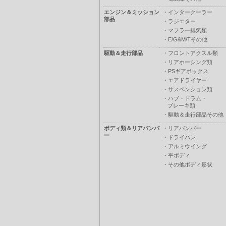
エンジン＆ミッション
・
インタークーラー
部品
・
ラジエター
・
マフラー排気類
・
E/G&M/Tその他
駆動＆走行部品
・
フロントアクスル類
・
リアホーシング類
・
PSギアボックス
・
エアドライヤー
・
サスペンション類
・
ハブ・ドラム・
ブレーキ類
・
駆動＆走行部品その他
ボディ類＆リアバンパ
・
リアバンパー
ー
・
ドライバン
・
アルミウイング
・
平ボディ
・
その他ボディ形状