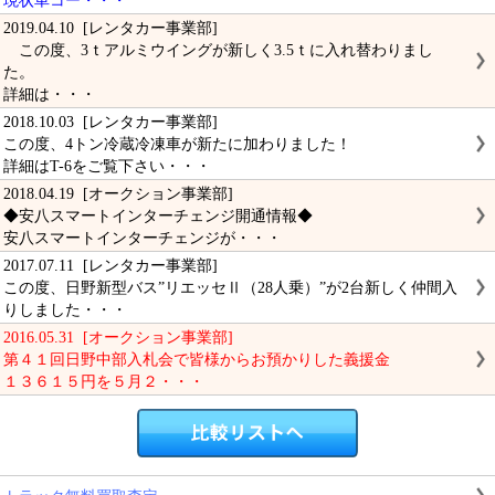
現状車コー・・・
2019.04.10 [レンタカー事業部]
この度、3ｔアルミウイングが新しく3.5ｔに入れ替わりまし
た。
詳細は・・・
2018.10.03 [レンタカー事業部]
この度、4トン冷蔵冷凍車が新たに加わりました！
詳細はT-6をご覧下さい・・・
2018.04.19 [オークション事業部]
◆安八スマートインターチェンジ開通情報◆
安八スマートインターチェンジが・・・
2017.07.11 [レンタカー事業部]
この度、日野新型バス”リエッセⅡ（28人乗）”が2台新しく仲間入
りしました・・・
2016.05.31 [オークション事業部]
第４１回日野中部入札会で皆様からお預かりした義援金
１３６１５円を５月２・・・