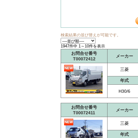
検索結果の並び替えが可能です。
1947件中 1～10件を表示
お問合せ番号
メーカー
T00072412
三菱
年式
H30/6
お問合せ番号
メーカー
T00072411
三菱
年式