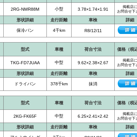
掲載店
小型
2RG-NMR88M
3.78×1.74×1.91
お問合せ下
形状詳細
走行距離
車検
詳細
保冷バン
4千km
R8/12/11
型式
車種
荷台寸法
価格（税
掲載店
中型
TKG-FD7JUAA
9.62×2.38×2.67
お問合せ下
形状詳細
走行距離
車検
詳細
ドライバン
378千km
抹消
型式
車種
荷台寸法
価格（税
掲載店
中型
2KG-FK65F
6.25×2.41×2.42
お問合せ下
形状詳細
走行距離
車検
詳細