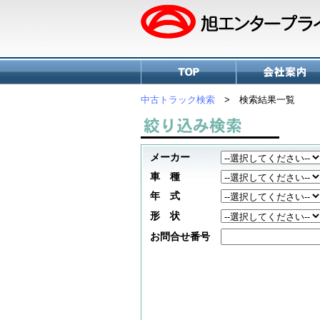
中古トラック検索
> 検索結果一覧
メーカー
車 種
年 式
形 状
お問合せ番号