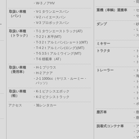
・
・
W-3 ノアHV
重機（車輌）運搬車
・
取扱い車種
・
V-1 タウンエースバン
・
（バン）
・
V-2 ハイエースバン
・
V-3 プロボックスバン
ダンプ
・
ー
・
取扱い車種
・
T-1 タウンエーストラック(AT)
・
（トラック）
・
T-2 2ｔ木平(MT)
・
T-3 2ｔアルミバン(ショート)(MT)
ミキサー
・
T-4 2ｔアルミバン(ロング)(MT)
トラクタ
・
・
T-5 3.5ｔアルミウイング(MT)
・
・
T-6 積載車（AT）
・
取扱い車種
・
H-1 プリウス
トレーラー
・
（乗用車）
・
H-2 アクア
・
・
J-1 1000cc（ヤリス・ルーミー・
・
パッソ）
・
取扱い車種
・
K-1 ピクシスエポック
・
（軽）
・
K-2 ピクシストラック
・
・
アクセス
・
旭レンタカー
塵芥車
・
・
脱着式コンテナ車
・
・
・