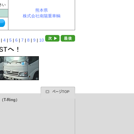
に
さい
熊本県
株式会社南陽重車輌
|
4
|
5
|
6
|
7
|
8
|
9
|
10
T-Ring）