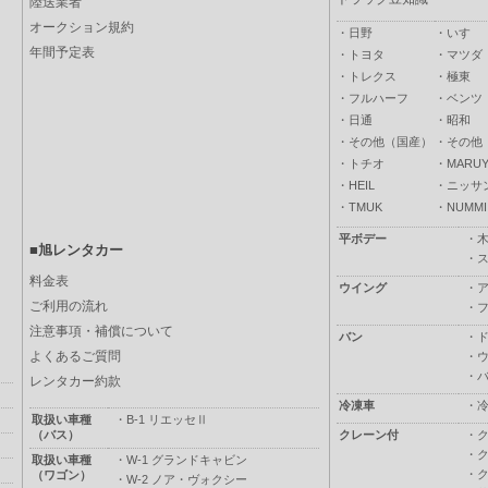
陸送業者
オークション規約
・
日野
・
いすゞ
年間予定表
・
トヨタ
・
マツダ
・
トレクス
・
極東
・
フルハーフ
・
ベンツ
・
日通
・
昭和
・
その他（国産）
・
その他
・
トチオ
・
MARUY
・
HEIL
・
ニッサ
・
TMUK
・
NUMMI
平ボデー
・
■旭レンタカー
・
料金表
ウイング
・
ご利用の流れ
・
注意事項・補償について
バン
・
よくあるご質問
・
・
レンタカー約款
冷凍車
・
取扱い車種
・
B-1 リエッセⅡ
（バス）
クレーン付
・
・
取扱い車種
・
W-1 グランドキャビン
・
（ワゴン）
・
W-2 ノア・ヴォクシー