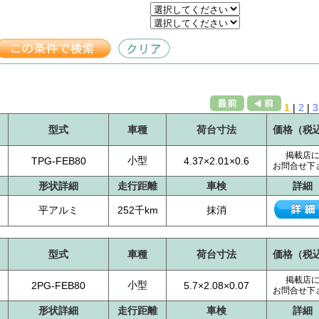
1
|
2
|
3
型式
車種
荷台寸法
価格（税
掲載店
小型
TPG-FEB80
4.37×2.01×0.6
お問合せ下
形状詳細
走行距離
車検
詳細
平アルミ
252千km
抹消
型式
車種
荷台寸法
価格（税
掲載店
小型
2PG-FEB80
5.7×2.08×0.07
お問合せ下
形状詳細
走行距離
車検
詳細