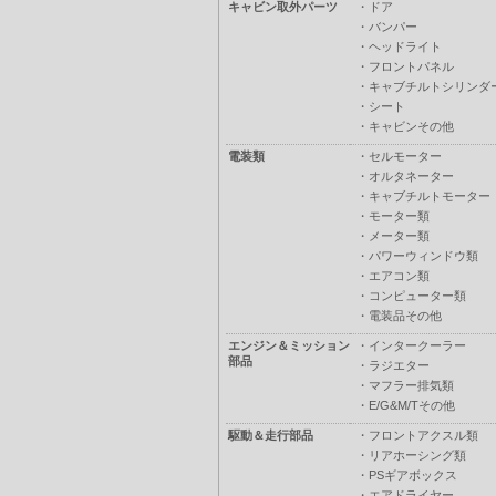
キャビン取外パーツ
・
ドア
・
バンパー
・
ヘッドライト
・
フロントパネル
・
キャブチルトシリンダ
・
シート
・
キャビンその他
電装類
・
セルモーター
・
オルタネーター
・
キャブチルトモーター
・
モーター類
・
メーター類
・
パワーウィンドウ類
・
エアコン類
・
コンピューター類
・
電装品その他
エンジン＆ミッション
・
インタークーラー
部品
・
ラジエター
・
マフラー排気類
・
E/G&M/Tその他
駆動＆走行部品
・
フロントアクスル類
・
リアホーシング類
・
PSギアボックス
・
エアドライヤー