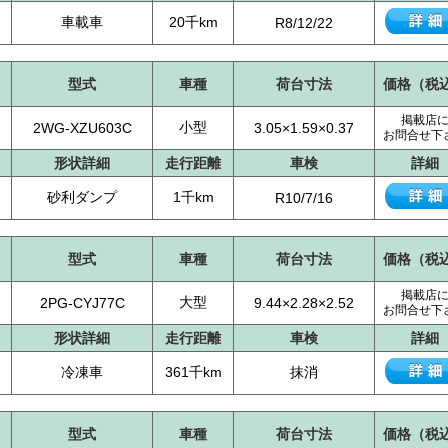
車載車
20千km
R8/12/22
型式
車種
荷台寸法
価格（税
掲載店
小型
2WG-XZU603C
3.05×1.59×0.37
お問合せ下
形状詳細
走行距離
車検
詳細
砂利ダンプ
1千km
R10/7/16
型式
車種
荷台寸法
価格（税
掲載店
大型
2PG-CYJ77C
9.44×2.28×2.52
お問合せ下
形状詳細
走行距離
車検
詳細
冷凍車
361千km
抹消
型式
車種
荷台寸法
価格（税