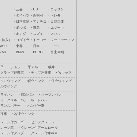
・
三菱
・
UD
・
ニッサン
・
ダイハツ
・
新明和
・
トレモ
・
日本車輌
・
アンチコ
・
日野車体
・
ボルボ
・
東急
・
ユソーキ
・
ホンダ
・
スズキ
・
スバル
（輸入）
・
コダイラ
・
トーヨー
・
フッファーマン
ASU
・
東邦
・
日車
・
アーチ
ンMT
・
BMW
・
BURG
・
富士車輌
木平
・
シャシ
・
平アルミ
・
幌車
スクラップ運搬車
・
チップ運搬車
・
Ｗキャブ
アルミウイング
・
幌ウイング
・
保冷ウイング
フルウイング
ドライバン
・
保冷バン
・
オープンバン
ウォークスルーバン・ルートバン
バランスボデー
・
ハンガー車
冷凍車
・
冷凍ウイング
クレーン付カーゴ
・
セルフクレーン
クレーン車
・
クレーン付アームロール
クレーン付ダンプ
・
クレーン付車載車