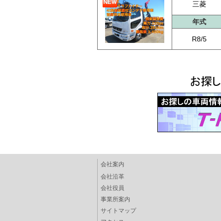
三菱
年式
R8/5
会社案内
会社沿革
会社役員
事業所案内
サイトマップ