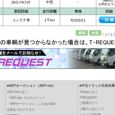
掲載店
中型
－
2KG-FK72F
お問合せ下
形状詳細
走行距離
車検
詳細
コンテナ車
1千km
R10/5/21
1
|
2
|
3
■AEPオークション（AEP-net）
■中古トラック共有在庫（
AEP-netとは？
T-Ringとは？
T-REQUEST
「AEP-net」6つのメリット
ご利用ガイド
「AEPオークション」ご入会の流れ
ご購入にあたって
会場までのアクセス
トラック豆知識