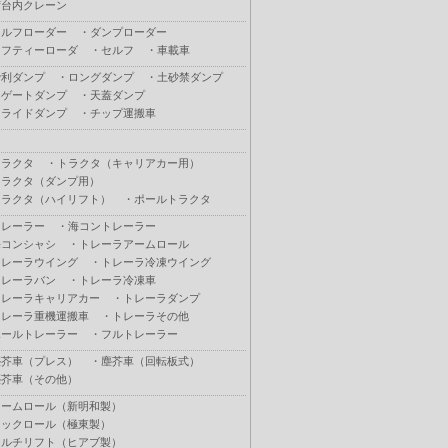
荷台内クレーン
セルフローダー
・
ダンプローダー
セフティーローダ
・
セルフ
・
車載車
砂利ダンプ
・
ロングダンプ
・
土砂禁ダンプ
Ｌゲートダンプ
・
天蓋ダンプ
スライドダンプ
・
チップ運搬車
トラクタ
・
トラクタ（キャリアカー用）
トラクタ（ダンプ用）
トラクタ（ハイリフト）
・
ポールトラクタ
トレーラー
・
海コントレーラー
海コンシャシ
・
トレーラアームロール
トレーラウイング
・
トレーラ冷凍ウイング
トレーラバン
・
トレーラ冷凍車
トレーラキャリアカー
・
トレーラダンプ
トレーラ重機運搬車
・
トレーラその他
ポールトレーラー
・
フルトレーラー
塵芥車（プレス）
・
塵芥車（回転板式）
塵芥車（その他）
アームロール（新明和製）
フックロール（極東製）
マルチリフト（ヒアブ製）