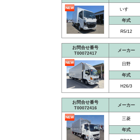
いすゞ
年式
R5/12
お問合せ番号
メーカー
T00072417
日野
年式
H26/3
お問合せ番号
メーカー
T00072416
三菱
年式