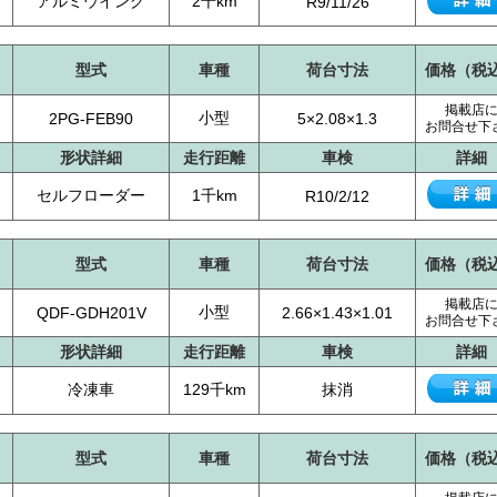
アルミウイング
2千km
R9/11/26
型式
車種
荷台寸法
価格（税
掲載店
小型
2PG-FEB90
5×2.08×1.3
お問合せ下
形状詳細
走行距離
車検
詳細
セルフローダー
1千km
R10/2/12
型式
車種
荷台寸法
価格（税
掲載店
小型
QDF-GDH201V
2.66×1.43×1.01
お問合せ下
形状詳細
走行距離
車検
詳細
冷凍車
129千km
抹消
型式
車種
荷台寸法
価格（税