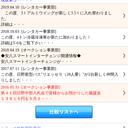
現状車コー・・・
2019.04.10 [レンタカー事業部]
この度、3ｔアルミウイングが新しく3.5ｔに入れ替わりまし
た。
詳細は・・・
2018.10.03 [レンタカー事業部]
この度、4トン冷蔵冷凍車が新たに加わりました！
詳細はT-6をご覧下さい・・・
2018.04.19 [オークション事業部]
◆安八スマートインターチェンジ開通情報◆
安八スマートインターチェンジが・・・
2017.07.11 [レンタカー事業部]
この度、日野新型バス”リエッセⅡ（28人乗）”が2台新しく仲間入
りしました・・・
2016.05.31 [オークション事業部]
第４１回日野中部入札会で皆様からお預かりした義援金
１３６１５円を５月２・・・