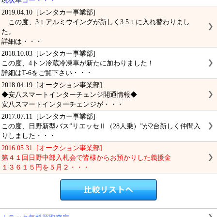
現状車コー・・・
2019.04.10 [レンタカー事業部]
この度、3ｔアルミウイングが新しく3.5ｔに入れ替わりまし
た。
詳細は・・・
2018.10.03 [レンタカー事業部]
この度、4トン冷蔵冷凍車が新たに加わりました！
詳細はT-6をご覧下さい・・・
2018.04.19 [オークション事業部]
◆安八スマートインターチェンジ開通情報◆
安八スマートインターチェンジが・・・
2017.07.11 [レンタカー事業部]
この度、日野新型バス”リエッセⅡ（28人乗）”が2台新しく仲間入
りしました・・・
2016.05.31 [オークション事業部]
第４１回日野中部入札会で皆様からお預かりした義援金
１３６１５円を５月２・・・