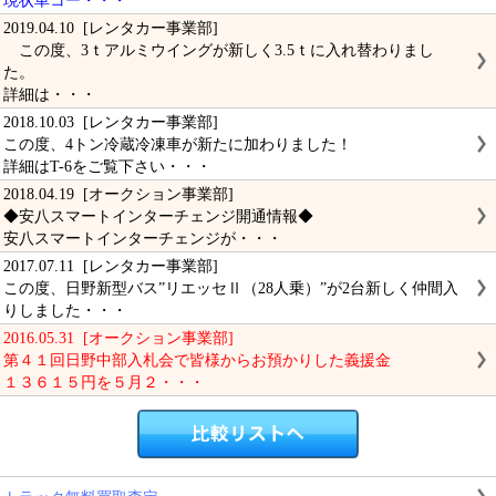
現状車コー・・・
2019.04.10 [レンタカー事業部]
この度、3ｔアルミウイングが新しく3.5ｔに入れ替わりまし
た。
詳細は・・・
2018.10.03 [レンタカー事業部]
この度、4トン冷蔵冷凍車が新たに加わりました！
詳細はT-6をご覧下さい・・・
2018.04.19 [オークション事業部]
◆安八スマートインターチェンジ開通情報◆
安八スマートインターチェンジが・・・
2017.07.11 [レンタカー事業部]
この度、日野新型バス”リエッセⅡ（28人乗）”が2台新しく仲間入
りしました・・・
2016.05.31 [オークション事業部]
第４１回日野中部入札会で皆様からお預かりした義援金
１３６１５円を５月２・・・