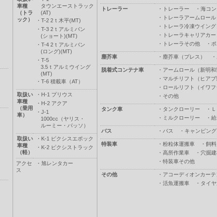
車種
タウンエーストラック
トレーラー
・
トレーラー
・
海コン
（トラ
(AT)
・
トレーラアームロール
ック）
・
T-2 2ｔ木平(MT)
・
トレーラ冷凍ウイング
・
T-3 2ｔアルミバン
・
トレーラキャリアカー
(ショート)(MT)
・
トレーラその他
・
ポ
・
T-4 2ｔアルミバン
(ロング)(MT)
塵芥車
・
塵芥車（プレス）
・
・
T-5
3.5ｔアルミウイング
脱着式コンテナ車
・
アームロール（新明和
(MT)
・
マルチリフト（ヒアブ
・
T-6 積載車（AT）
・
ロールリフト（イワフ
取扱い
・
H-1 プリウス
・
その他
車種
・
H-2 アクア
（乗用
タンク車
・
タンクローリー
・
Ｌ
・
J-1
車）
・
ミルクローリー
・
給
1000cc（ヤリス・
ルーミー・パッソ）
バス
・
バス
・
キャンピング
取扱い
・
K-1 ピクシスエポック
特装車
・
粉粒体運搬車
・
飼料
車種
・
K-2 ピクシストラック
（軽）
・
高所作業車
・
穴掘建
・
特装車その他
アクセ
・
旭レンタカー
ス
その他
・
アコーディオンカーテ
・
活魚運搬車
・
タイヤ