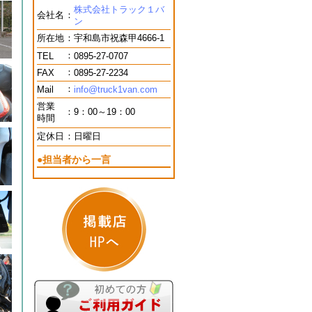
株式会社トラック１バ
会社名
：
ン
所在地
：
宇和島市祝森甲4666-1
：
TEL
0895-27-0707
：
FAX
0895-27-2234
：
Mail
info@truck1van.com
営業
：
9：00～19：00
時間
定休日
：
日曜日
●担当者から一言