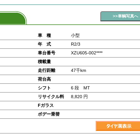
車 種
小型
年 式
R2/3
車台番号
XZU605-002****
積載量
走行距離
47千km
荷台高
シフト
6 段 MT
リサイクル料
8,820 円
Fガラス
ボデー乗替