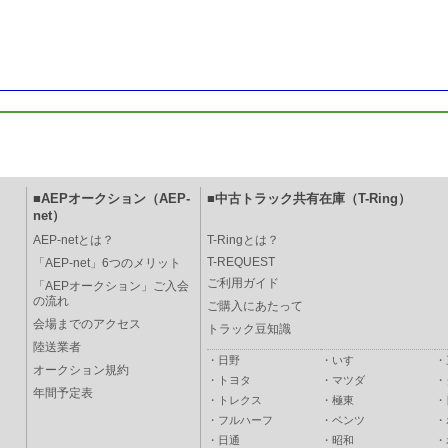
■AEPオークション（AEP-
■中古トラック共有在庫（T-Ring）
net）
AEP-netとは？
T-Ringとは？
T-REQUEST
「AEP-net」6つのメリット
ご利用ガイド
「AEPオークション」ご入会
の流れ
ご購入にあたって
会場までのアクセス
トラック豆知識
陸送業者
・
日野
・
いすゞ
・
オークション規約
・
トヨタ
・
マツダ
・
年間予定表
・
トレクス
・
極東
・
・
フルハーフ
・
ベンツ
・
・
日通
・
昭和
・