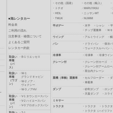
・
その他（国産）
・
その他（輸入）
・
・
トチオ
・
MARUYASU
・
・
HEIL
・
ニッサンMT
・
・
TMUK
・
NUMMI
■旭レンタカー
料金表
平ボデー
・
木平
・
シャシ
・
平
・
チップ運搬車
・
Ｗキ
ご利用の流れ
注意事項・補償について
ウイング
・
アルミウイング
・
幌
よくあるご質問
バン
・
ドライバン
・
保冷バ
レンタカー約款
・
ウォークスルーバン・
冷凍車
・
冷凍車
・
冷凍ウイン
取扱い
・
B-1 リエッセⅡ
車種
クレーン付
・
クレーン付カーゴ
・
（バ
・
クレーン付アームロー
ス）
・
荷台内クレーン
取扱い
・
W-1
車種
グランドキャビン
重機（車輌）運搬車
・
セルフローダー
・
ダ
（ワゴ
・
W-2 ノア・
・
車載車
ン）
ヴォクシー
ダンプ
・
砂利ダンプ
・
ロング
・
W-3 ノアHV
ー
・
天蓋ダンプ
・
スライ
取扱い
・
V-1 タウンエースバン
車種
ミキサー
・
V-2 ハイエースバン
（バ
・
V-3 プロボックスバン
トラクタ
・
トラクタ
・
トラクタ
ン）
・
トラクタ（ハイリフト
取扱い
・
T-1