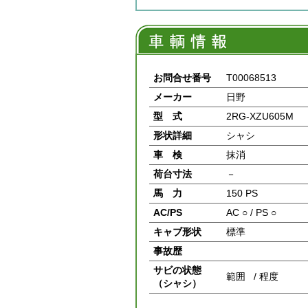
お問合せ番号
T00068513
メーカー
日野
型 式
2RG-XZU605M
形状詳細
シャシ
車 検
抹消
荷台寸法
－
馬 力
150 PS
AC/PS
AC ○ / PS ○
キャブ形状
標準
事故歴
サビの状態
範囲 / 程度
（シャシ）