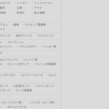
コダイラ
・
トーヨー
・
フッファーマン
東邦
・
日車
・
アーチ
BMW
・
BURG
・
富士車輌
アルミ
・
幌車
・
スクラップ運搬車
ャブ
ウイング
・
保冷ウイング
・
フルウイング
ン
・
オープンバン
ルートバン
・
バランスボデー
・
ハンガー車
グ
セルフクレーン
・
クレーン車
ル
・
クレーン付ダンプ
・
クレーン付車載車
ンプローダー
・
セフティーローダ
・
セルフ
ダンプ
・
土砂禁ダンプ
・
Ｌゲートダンプ
ドダンプ
・
チップ運搬車
（キャリアカー用）
・
トラクタ（ダンプ用）
）
・
ポールトラクタ