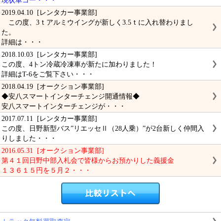
現状車コー・・・
2019.04.10 [レンタカー事業部]
この度、3ｔアルミウイングが新しく3.5ｔに入れ替わりまし
た。
詳細は・・・
2018.10.03 [レンタカー事業部]
この度、4トン冷蔵冷凍車が新たに加わりました！
詳細はT-6をご覧下さい・・・
2018.04.19 [オークション事業部]
◆安八スマートインターチェンジ開通情報◆
安八スマートインターチェンジが・・・
2017.07.11 [レンタカー事業部]
この度、日野新型バス”リエッセⅡ（28人乗）”が2台新しく仲間入
りしました・・・
2016.05.31 [オークション事業部]
第４１回日野中部入札会で皆様からお預かりした義援金
１３６１５円を５月２・・・