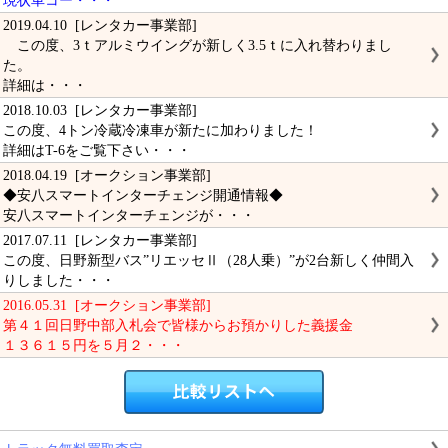
現状車コー・・・
2019.04.10 [レンタカー事業部]
この度、3ｔアルミウイングが新しく3.5ｔに入れ替わりまし
た。
詳細は・・・
2018.10.03 [レンタカー事業部]
この度、4トン冷蔵冷凍車が新たに加わりました！
詳細はT-6をご覧下さい・・・
2018.04.19 [オークション事業部]
◆安八スマートインターチェンジ開通情報◆
安八スマートインターチェンジが・・・
2017.07.11 [レンタカー事業部]
この度、日野新型バス”リエッセⅡ（28人乗）”が2台新しく仲間入
りしました・・・
2016.05.31 [オークション事業部]
第４１回日野中部入札会で皆様からお預かりした義援金
１３６１５円を５月２・・・