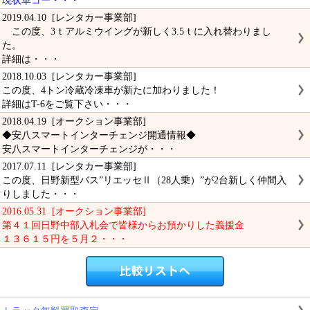
現状車コー・・・
2019.04.10 [レンタカー事業部]
この度、3ｔアルミウイングが新しく3.5ｔに入れ替わりまし
た。
詳細は・・・
2018.10.03 [レンタカー事業部]
この度、4トン冷蔵冷凍車が新たに加わりました！
詳細はT-6をご覧下さい・・・
2018.04.19 [オークション事業部]
◆安八スマートインターチェンジ開通情報◆
安八スマートインターチェンジが・・・
2017.07.11 [レンタカー事業部]
この度、日野新型バス”リエッセⅡ（28人乗）”が2台新しく仲間入
りしました・・・
2016.05.31 [オークション事業部]
第４１回日野中部入札会で皆様からお預かりした義援金
１３６１５円を５月２・・・