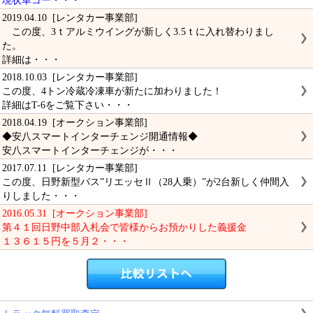
現状車コー・・・
2019.04.10 [レンタカー事業部]
この度、3ｔアルミウイングが新しく3.5ｔに入れ替わりまし
た。
詳細は・・・
2018.10.03 [レンタカー事業部]
この度、4トン冷蔵冷凍車が新たに加わりました！
詳細はT-6をご覧下さい・・・
2018.04.19 [オークション事業部]
◆安八スマートインターチェンジ開通情報◆
安八スマートインターチェンジが・・・
2017.07.11 [レンタカー事業部]
この度、日野新型バス”リエッセⅡ（28人乗）”が2台新しく仲間入
りしました・・・
2016.05.31 [オークション事業部]
第４１回日野中部入札会で皆様からお預かりした義援金
１３６１５円を５月２・・・