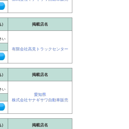
込）
掲載店名
に
さい
有限会社高見トラックセンター
込）
掲載店名
に
さい
愛知県
株式会社ヤナギサワ自動車販売
込）
掲載店名