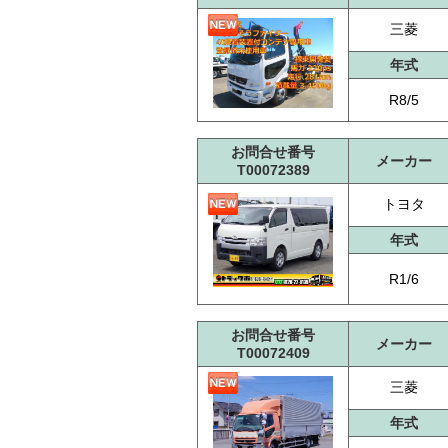
三菱
年式
R8/5
お問合せ番号
メーカー
T00072389
トヨタ
年式
R1/6
お問合せ番号
メーカー
T00072409
三菱
年式