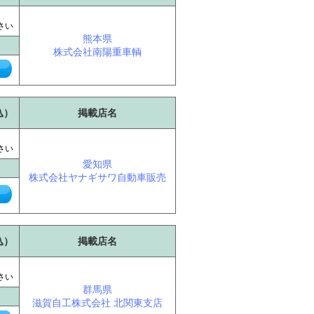
に
さい
熊本県
株式会社南陽重車輌
込）
掲載店名
に
さい
愛知県
株式会社ヤナギサワ自動車販売
込）
掲載店名
に
さい
群馬県
滋賀自工株式会社 北関東支店