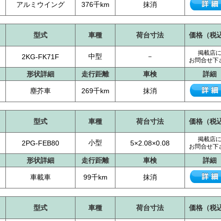
アルミウイング
376千km
抹消
型式
車種
荷台寸法
価格（税
掲載店
中型
－
2KG-FK71F
お問合せ下
形状詳細
走行距離
車検
詳細
塵芥車
269千km
抹消
型式
車種
荷台寸法
価格（税
掲載店
小型
2PG-FEB80
5×2.08×0.08
お問合せ下
形状詳細
走行距離
車検
詳細
車載車
99千km
抹消
型式
車種
荷台寸法
価格（税