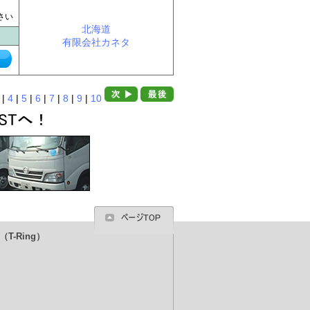
に
さい
北海道
有限会社カネタ
|
4
|
5
|
6
|
7
|
8
|
9
|
10
T-Ring）