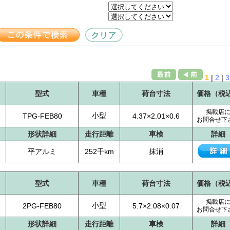
1
|
2
|
3
型式
車種
荷台寸法
価格（税
掲載店
小型
TPG-FEB80
4.37×2.01×0.6
お問合せ下
形状詳細
走行距離
車検
詳細
平アルミ
252千km
抹消
型式
車種
荷台寸法
価格（税
掲載店
小型
2PG-FEB80
5.7×2.08×0.07
お問合せ下
形状詳細
走行距離
車検
詳細