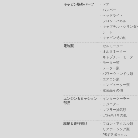
キャビン取外パーツ
・
ドア
・
バンパー
・
ヘッドライト
・
フロントパネル
・
キャブチルトシリンダ
・
シート
・
キャビンその他
電装類
・
セルモーター
・
オルタネーター
・
キャブチルトモーター
・
モーター類
・
メーター類
・
パワーウィンドウ類
・
エアコン類
・
コンピューター類
・
電装品その他
エンジン＆ミッション
・
インタークーラー
部品
・
ラジエター
・
マフラー排気類
・
E/G&M/Tその他
駆動＆走行部品
・
フロントアクスル類
・
リアホーシング類
・
PSギアボックス