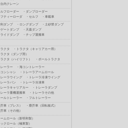
荷台内クレーン
セルフローダー
・
ダンプローダー
セフティーローダ
・
セルフ
・
車載車
砂利ダンプ
・
ロングダンプ
・
土砂禁ダンプ
Ｌゲートダンプ
・
天蓋ダンプ
スライドダンプ
・
チップ運搬車
トラクタ
・
トラクタ（キャリアカー用）
トラクタ（ダンプ用）
トラクタ（ハイリフト）
・
ポールトラクタ
トレーラー
・
海コントレーラー
海コンシャシ
・
トレーラアームロール
トレーラウイング
・
トレーラ冷凍ウイング
トレーラバン
・
トレーラ冷凍車
トレーラキャリアカー
・
トレーラダンプ
トレーラ重機運搬車
・
トレーラその他
ポールトレーラー
・
フルトレーラー
塵芥車（プレス）
・
塵芥車（回転板式）
塵芥車（その他）
アームロール（新明和製）
フックロール（極東製）