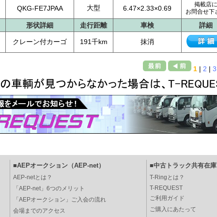
掲載店
大型
QKG-FE7JPAA
6.47×2.33×0.69
お問合せ下
形状詳細
走行距離
車検
詳細
クレーン付カーゴ
191千km
抹消
1
|
2
|
3
■AEPオークション（AEP-net）
■中古トラック共有在庫（
AEP-netとは？
T-Ringとは？
T-REQUEST
「AEP-net」6つのメリット
ご利用ガイド
「AEPオークション」ご入会の流れ
ご購入にあたって
会場までのアクセス