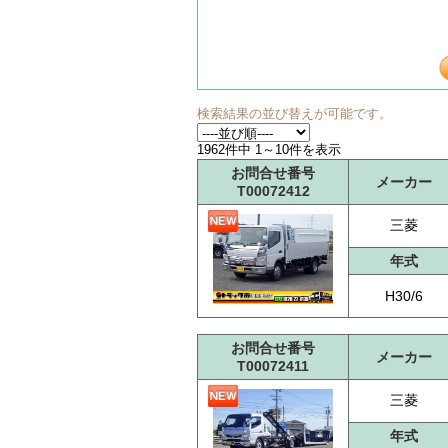
検索結果の並び替えが可能です。
1962件中 1～10件を表示
お問合せ番号
メーカー
T00072412
三菱
年式
H30/6
お問合せ番号
メーカー
T00072411
三菱
年式