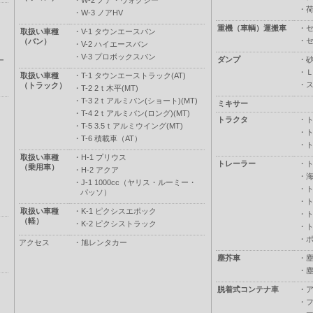
・
W-2 ノア・ヴォクシー
・
・
W-3 ノアHV
重機（車輌）運搬車
・
取扱い車種
・
V-1 タウンエースバン
・
（バン）
・
V-2 ハイエースバン
・
V-3 プロボックスバン
ダンプ
・
ー
・
取扱い車種
・
T-1 タウンエーストラック(AT)
・
（トラック）
・
T-2 2ｔ木平(MT)
・
T-3 2ｔアルミバン(ショート)(MT)
ミキサー
・
T-4 2ｔアルミバン(ロング)(MT)
トラクタ
・
・
T-5 3.5ｔアルミウイング(MT)
・
・
T-6 積載車（AT）
・
取扱い車種
・
H-1 プリウス
トレーラー
・
（乗用車）
・
H-2 アクア
・
・
J-1 1000cc（ヤリス・ルーミー・
・
パッソ）
・
取扱い車種
・
K-1 ピクシスエポック
・
（軽）
・
K-2 ピクシストラック
・
・
アクセス
・
旭レンタカー
塵芥車
・
・
脱着式コンテナ車
・
・