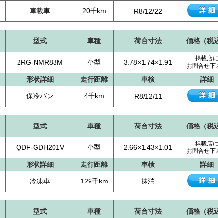
車載車
20千km
R8/12/22
型式
車種
荷台寸法
価格（税
掲載店
小型
2RG-NMR88M
3.78×1.74×1.91
お問合せ下
形状詳細
走行距離
車検
詳細
保冷バン
4千km
R8/12/11
型式
車種
荷台寸法
価格（税
掲載店
小型
QDF-GDH201V
2.66×1.43×1.01
お問合せ下
形状詳細
走行距離
車検
詳細
冷凍車
129千km
抹消
型式
車種
荷台寸法
価格（税