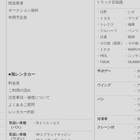
トラック豆知識
陸送業者
オークション規約
・
日野
・
いすゞ
年間予定表
・
トヨタ
・
マツダ
・
トレクス
・
極東
・
フルハーフ
・
ベンツ
・
日通
・
昭和
・
その他（国産）
・
その他
・
トチオ
・
MARUY
・
HEIL
・
ニッサ
・
TMUK
・
NUMMI
平ボデー
・
■旭レンタカー
・
料金表
ウイング
・
ご利用の流れ
・
注意事項・補償について
バン
・
よくあるご質問
・
・
レンタカー約款
冷凍車
・
取扱い車種
・
B-1 リエッセⅡ
（バス）
クレーン付
・
・
取扱い車種
・
W-1 グランドキャビン
・
（ワゴン）