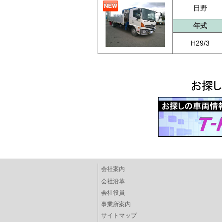
日野
年式
H29/3
会社案内
会社沿革
会社役員
事業所案内
サイトマップ