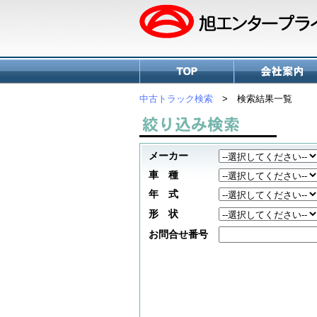
中古トラック検索
> 検索結果一覧
メーカー
車 種
年 式
形 状
お問合せ番号