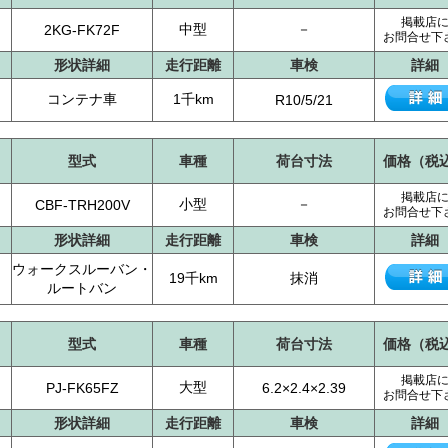
掲載店
中型
－
2KG-FK72F
お問合せ下
形状詳細
走行距離
車検
詳細
コンテナ車
1千km
R10/5/21
型式
車種
荷台寸法
価格（税
掲載店
小型
－
CBF-TRH200V
お問合せ下
形状詳細
走行距離
車検
詳細
ウォークスルーバン・
19千km
抹消
ルートバン
型式
車種
荷台寸法
価格（税
掲載店
大型
PJ-FK65FZ
6.2×2.4×2.39
お問合せ下
形状詳細
走行距離
車検
詳細