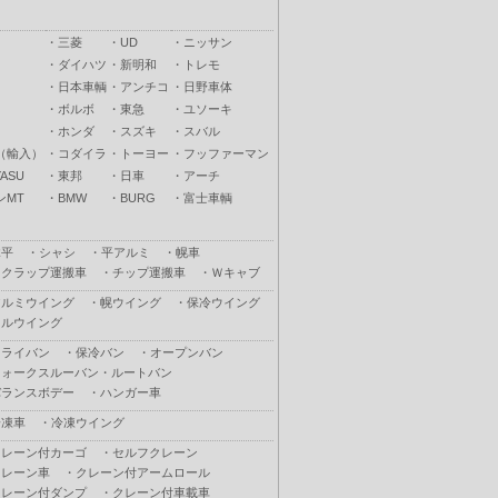
・
三菱
・
UD
・
ニッサン
・
ダイハツ
・
新明和
・
トレモ
・
日本車輌
・
アンチコ
・
日野車体
・
ボルボ
・
東急
・
ユソーキ
・
ホンダ
・
スズキ
・
スバル
（輸入）
・
コダイラ
・
トーヨー
・
フッファーマン
ASU
・
東邦
・
日車
・
アーチ
ンMT
・
BMW
・
BURG
・
富士車輌
木平
・
シャシ
・
平アルミ
・
幌車
スクラップ運搬車
・
チップ運搬車
・
Ｗキャブ
アルミウイング
・
幌ウイング
・
保冷ウイング
フルウイング
ドライバン
・
保冷バン
・
オープンバン
ウォークスルーバン・ルートバン
バランスボデー
・
ハンガー車
冷凍車
・
冷凍ウイング
クレーン付カーゴ
・
セルフクレーン
クレーン車
・
クレーン付アームロール
クレーン付ダンプ
・
クレーン付車載車